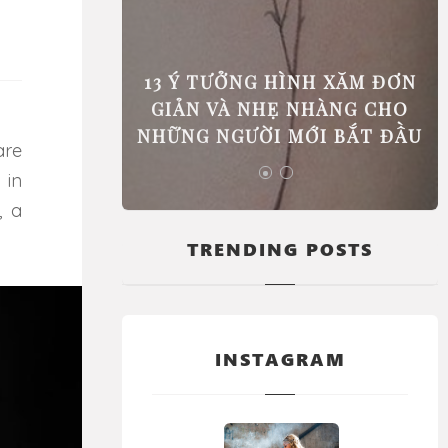
 PHẢI ĐI
13 Ý TƯỞNG HÌNH XĂM ĐƠN
GIÚP BẠN
GIẢN VÀ NHẸ NHÀNG CHO
C BIỆT
NHỮNG NGƯỜI MỚI BẮT ĐẦU
 in
, a
TRENDING POSTS
INSTAGRAM