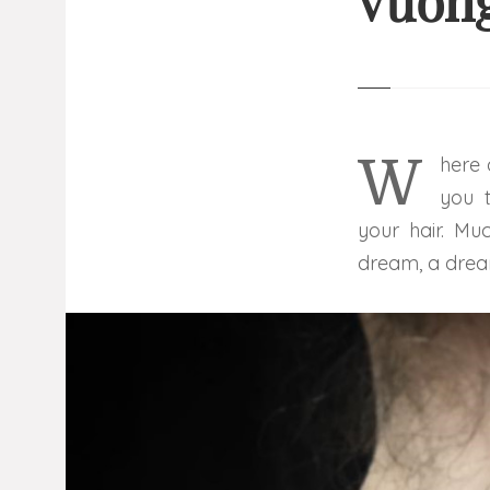
vương
13 
GI
NHỮ
Where are you?Black goddess in a shabby raincoat. Where are
you 
your hair. Mu
dream, a dream