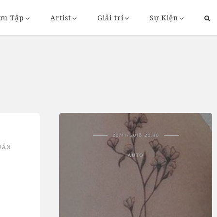
ưu Tập
Artist
Giải trí
Sự Kiện
43
20/11/2018 20:36
DẪN
AUTO