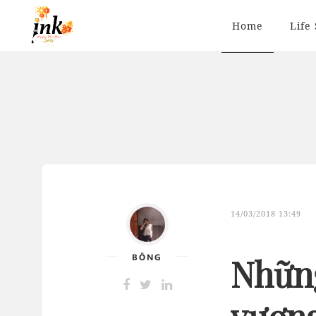
Home
Life 
14/03/2018 13:49
BÔNG
Nhữn