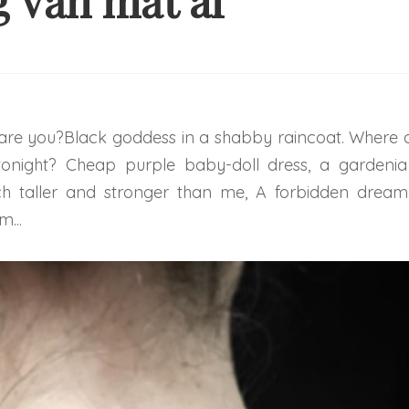
 vấn mắt ai
Ý TƯỞNG HÌNH XĂM ĐƠN
NHỮNG HÌNH XĂM
ẢN VÀ NHẸ NHÀNG CHO
THEO CẶP MỚI 
NG NGƯỜI MỚI BẮT ĐẦU
TRỞ NÊN ĐẶ
tonight? Cheap purple baby-doll dress, a gardenia
ch taller and stronger than me, A forbidden dream
...