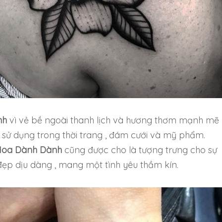
nh
vì vẻ bề ngoài thanh lịch và hương thơm mạnh mẽ 
 sử dụng trong thời trang , đám cưới và mỹ phẩm.
Hoa Dành Dành
cũng được cho là tượng trưng cho sự
 đẹp dịu dàng , mang một tình yêu thầm kín.