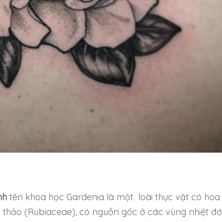
nh
tên khoa học Gardenia là một loài thực vật có hoa
n thảo (Rubiaceae), có nguồn gốc ở các vùng nhiệt đớ