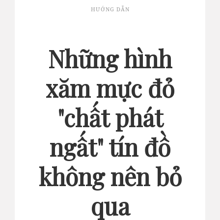
HƯỚNG DẪN
Những hình
xăm mực đỏ
"chất phát
ngất" tín đồ
không nên bỏ
qua