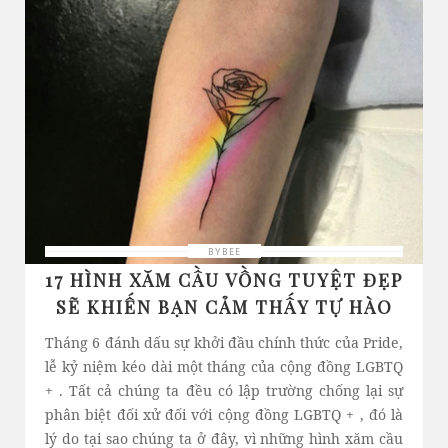
BYBEE
17 HÌNH XĂM CẦU VỒNG TUYỆT ĐẸP
SẼ KHIẾN BẠN CẢM THẤY TỰ HÀO
Tháng 6 đánh dấu sự khởi đầu chính thức của Pride,
lễ kỷ niệm kéo dài một tháng của cộng đồng LGBTQ
+ . Tất cả chúng ta đều có lập trường chống lại sự
phân biệt đối xử đối với cộng đồng LGBTQ + , đó là
lý do tại sao chúng ta ở đây, vì những hình xăm cầu