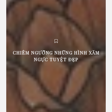
CHIÊM NGƯỠNG NHỮNG HÌNH XĂM
NGỰC TUYỆT ĐẸP