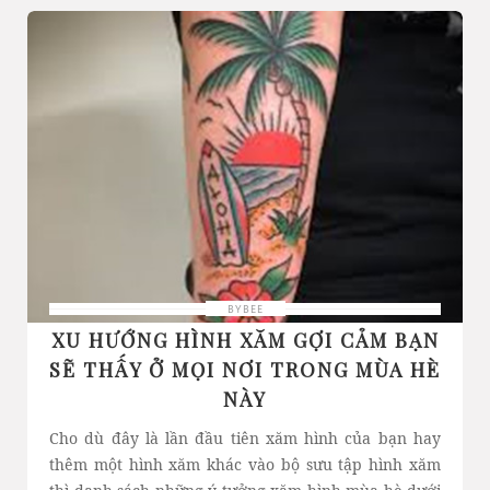
BYBEE
XU HƯỚNG HÌNH XĂM GỢI CẢM BẠN
SẼ THẤY Ở MỌI NƠI TRONG MÙA HÈ
NÀY
Cho dù đây là lần đầu tiên xăm hình của bạn hay
thêm một hình xăm khác vào bộ sưu tập hình xăm