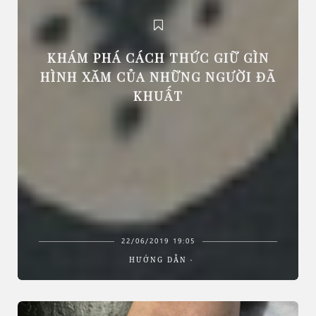
KHÁM PHÁ CÁCH THỨC GIỮ GÌN
HÌNH XĂM CỦA NHỮNG NGƯỜI ĐÃ
KHUẤT
22/06/2019 19:05
HƯỚNG DẪN