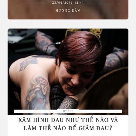
23/06/2019 12:41
HƯỚNG DẪN
BYBEE
XĂM HÌNH ĐAU NHƯ THẾ NÀO VÀ
LÀM THẾ NÀO ĐỂ GIẢM ĐAU?