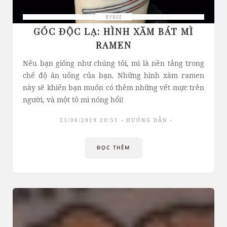
BYBEE
GÓC ĐỘC LẠ: HÌNH XĂM BÁT MÌ
RAMEN
Nếu bạn giống như chúng tôi, mì là nền tảng trong
chế độ ăn uống của bạn. Những hình xăm ramen
này sẽ khiến bạn muốn có thêm những vết mực trên
người, và một tô mì nóng hổi!
23/06/2019 20:51
HƯỚNG DẪN
ĐỌC THÊM