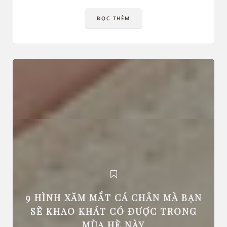
ĐỌC THÊM
9 HÌNH XĂM MẮT CÁ CHÂN MÀ BẠN
SẼ KHAO KHÁT CÓ ĐƯỢC TRONG
MÙA HÈ NÀY