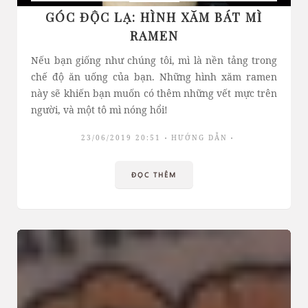
GÓC ĐỘC LẠ: HÌNH XĂM BÁT MÌ
RAMEN
Nếu bạn giống như chúng tôi, mì là nền tảng trong
chế độ ăn uống của bạn. Những hình xăm ramen
này sẽ khiến bạn muốn có thêm những vết mực trên
người, và một tô mì nóng hổi!
23/06/2019 20:51
HƯỚNG DẪN
ĐỌC THÊM