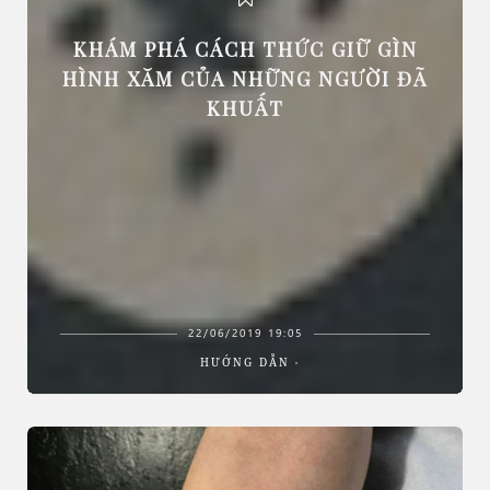
KHÁM PHÁ CÁCH THỨC GIỮ GÌN
HÌNH XĂM CỦA NHỮNG NGƯỜI ĐÃ
KHUẤT
22/06/2019 19:05
HƯỚNG DẪN