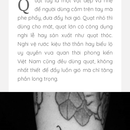
Quạt tay là một vật dẹp và nhẹ
để người dùng cầm trên tay mà
phe phẩy, đưa đẩy hơi gió. Quạt nhỏ thì
dùng cho mát, quạt lớn có công dụng
nghi lễ hay sản xuất như quạt thóc.
Nghi vệ rước kiệu thờ thần hay biểu lộ
uy quyền vua quan thời phong kiến
Việt Nam cũng đều dùng quạt, không
nhất thiết để đẩy luồn gió mà chỉ tăng
phần long trọng.