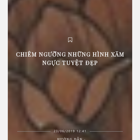
CHIÊM NGƯỠNG NHỮNG HÌNH XĂM
NGỰC TUYỆT ĐẸP
23/06/2019 12:41
HƯỚNG DẪN