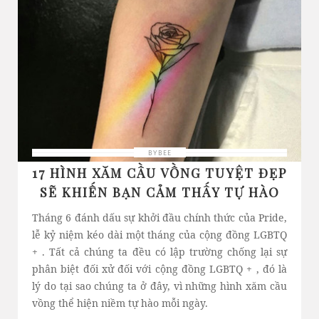
BYBEE
17 HÌNH XĂM CẦU VỒNG TUYỆT ĐẸP
SẼ KHIẾN BẠN CẢM THẤY TỰ HÀO
Tháng 6 đánh dấu sự khởi đầu chính thức của Pride,
lễ kỷ niệm kéo dài một tháng của cộng đồng LGBTQ
+ . Tất cả chúng ta đều có lập trường chống lại sự
phân biệt đối xử đối với cộng đồng LGBTQ + , đó là
lý do tại sao chúng ta ở đây, vì những hình xăm cầu
vồng thể hiện niềm tự hào mỗi ngày.