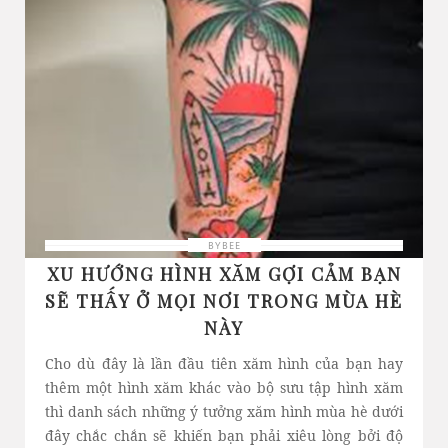
BYBEE
XU HƯỚNG HÌNH XĂM GỢI CẢM BẠN
SẼ THẤY Ở MỌI NƠI TRONG MÙA HÈ
NÀY
Cho dù đây là lần đầu tiên xăm hình của bạn hay
thêm một hình xăm khác vào bộ sưu tập hình xăm
thì danh sách những ý tưởng xăm hình mùa hè dưới
đây chắc chắn sẽ khiến bạn phải xiêu lòng bởi độ