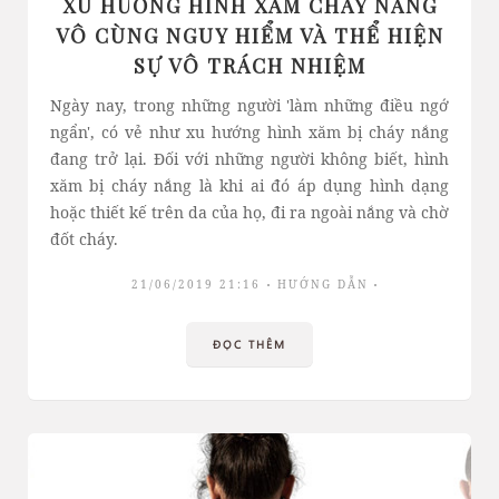
XU HƯỚNG HÌNH XĂM CHÁY NẮNG
VÔ CÙNG NGUY HIỂM VÀ THỂ HIỆN
SỰ VÔ TRÁCH NHIỆM
Ngày nay, trong những người 'làm những điều ngớ
ngẩn', có vẻ như xu hướng hình xăm bị cháy nắng
đang trở lại. Đối với những người không biết, hình
xăm bị cháy nắng là khi ai đó áp dụng hình dạng
hoặc thiết kế trên da của họ, đi ra ngoài nắng và chờ
đốt cháy.
21/06/2019 21:16
HƯỚNG DẪN
ĐỌC THÊM