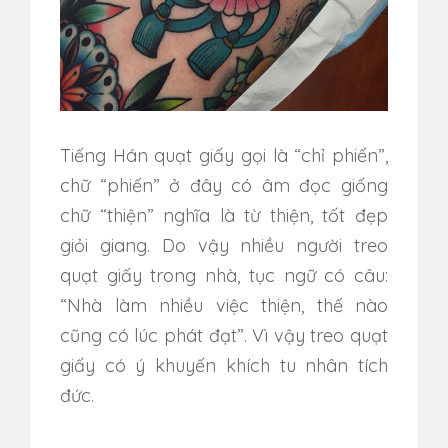
Tiếng Hán quạt giấy gọi là “chỉ phiến”,
chữ “phiến” ở đây có âm đọc giống
chữ “thiện” nghĩa là từ thiện, tốt đẹp
giỏi giang. Do vậy nhiều người treo
quạt giấy trong nhà, tục ngữ có câu:
“Nhà làm nhiều việc thiện, thế nào
cũng có lúc phát đạt”. Vì vậy treo quạt
giấy có ý khuyến khích tu nhân tích
đức.