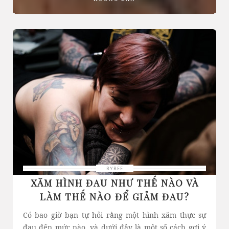
BYBEE
XĂM HÌNH ĐAU NHƯ THẾ NÀO VÀ
LÀM THẾ NÀO ĐỂ GIẢM ĐAU?
Có bao giờ bạn tự hỏi rằng một hình xăm thực sự
đau đến mức nào, và dưới đây là một số cách gợi ý