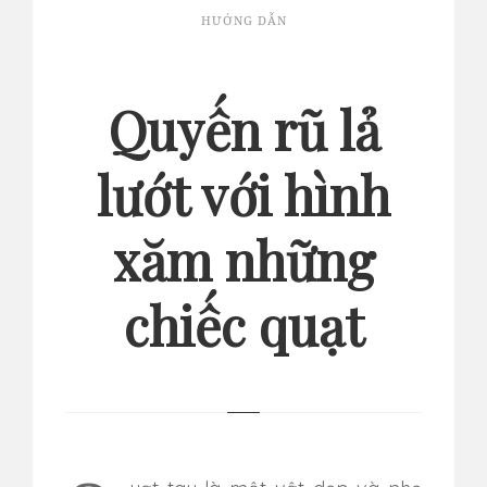
HƯỚNG DẪN
Quyến rũ lả
lướt với hình
xăm những
chiếc quạt