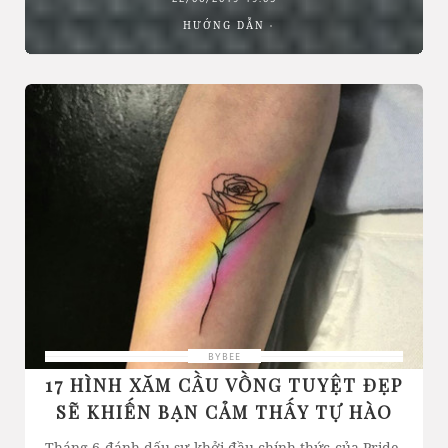
HƯỚNG DẪN
BYBEE
17 HÌNH XĂM CẦU VỒNG TUYỆT ĐẸP
SẼ KHIẾN BẠN CẢM THẤY TỰ HÀO
Tháng 6 đánh dấu sự khởi đầu chính thức của Pride,