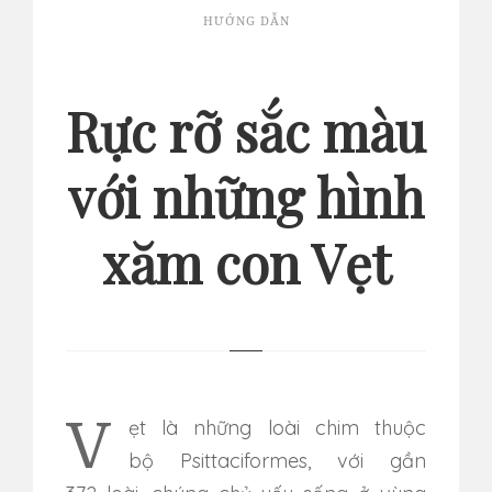
HƯỚNG DẪN
Rực rỡ sắc màu
với những hình
xăm con Vẹt
Vẹt là những loài chim thuộc
bộ Psittaciformes, với gần