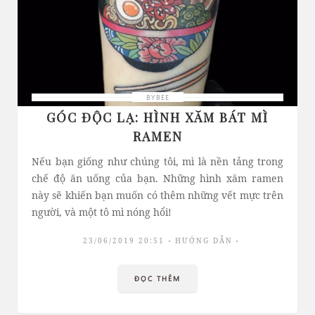
BYBEE
GÓC ĐỘC LẠ: HÌNH XĂM BÁT MÌ
RAMEN
Nếu bạn giống như chúng tôi, mì là nền tảng trong
chế độ ăn uống của bạn. Những hình xăm ramen
này sẽ khiến bạn muốn có thêm những vết mực trên
người, và một tô mì nóng hổi!
23/06/2019 20:51
HƯỚNG DẪN
ĐỌC THÊM