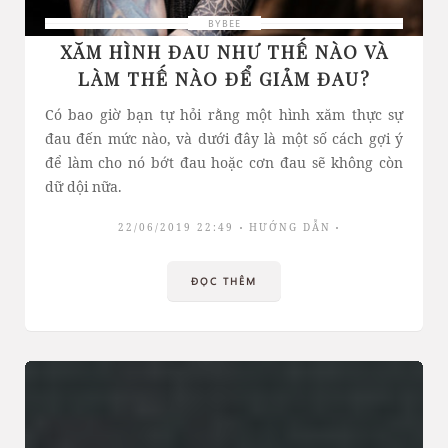
BYBEE
XĂM HÌNH ĐAU NHƯ THẾ NÀO VÀ
LÀM THẾ NÀO ĐỂ GIẢM ĐAU?
Có bao giờ bạn tự hỏi rằng một hình xăm thực sự
đau đến mức nào, và dưới đây là một số cách gợi ý
để làm cho nó bớt đau hoặc cơn đau sẽ không còn
dữ dội nữa.
22/06/2019 22:49
HƯỚNG DẪN
ĐỌC THÊM