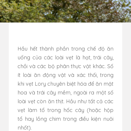
Hầu hết thành phần trong chế độ ăn
uống của các loài vẹt là hạt, trái cây,
chồi và các bộ phân thực vật khác. Số
ít loài ăn động vật và xác thối, trong
khi vẹt Lory chuyên biệt hóa để ăn mật
hoa và trái cây mềm, ngoài ra một số
loài vẹt còn ăn thịt. Hầu như tất cả các
vẹt làm tổ trong hốc cây (hoặc hộp
tổ hay lồng chim trong điều kiện nuôi
nhốt).