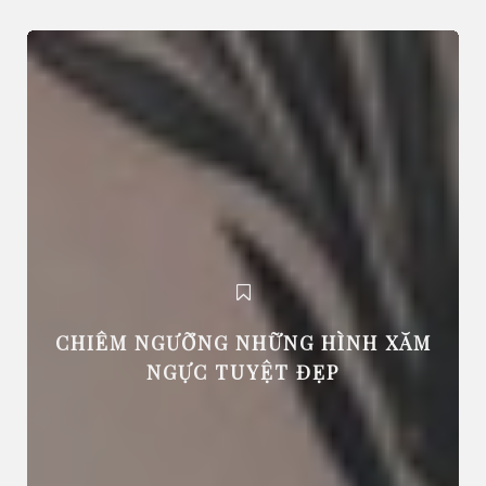
CHIÊM NGƯỠNG NHỮNG HÌNH XĂM
NGỰC TUYỆT ĐẸP