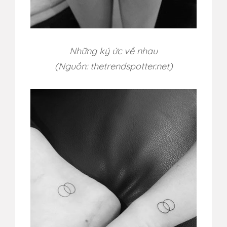
Những ký ức về nhau
(Nguồn: thetrendspotter.net)