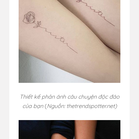
Thiết kế phản ánh câu chuyện độc đáo
của bạn
(
Nguồn: thetrendspotter.net)