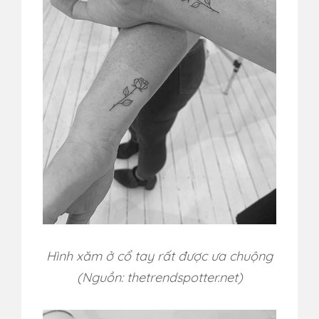
Hình xăm ở cổ tay rất được ưa chuộng
(Nguồn: thetrendspotter.net)