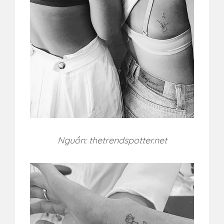
Nguồn: thetrendspotter.net