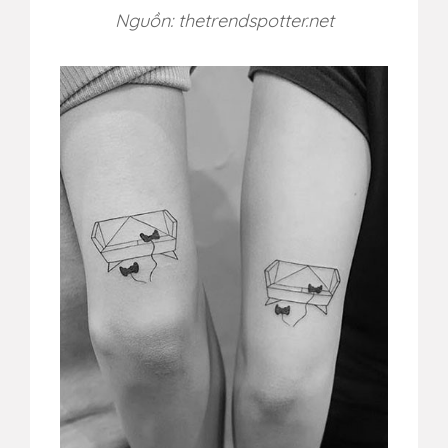
Nguồn: thetrendspotter.net