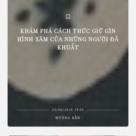
KHÁM PHÁ CÁCH THỨC GIỮ GÌN
HÌNH XĂM CỦA NHỮNG NGƯỜI ĐÃ
KHUẤT
22/06/2019 19:05
HƯỚNG DẪN