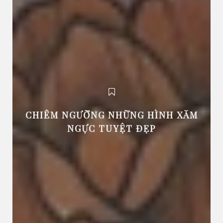
CHIÊM NGƯỠNG NHỮNG HÌNH XĂM
NGỰC TUYỆT ĐẸP