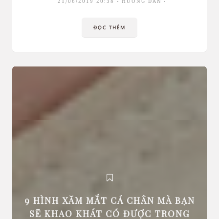
21/06/2019 20:38
HƯỚNG DẪN
ĐỌC THÊM
9 HÌNH XĂM MẮT CÁ CHÂN MÀ BẠN
SẼ KHAO KHÁT CÓ ĐƯỢC TRONG