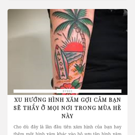
BYBEE
XU HƯỚNG HÌNH XĂM GỢI CẢM BẠN
SẼ THẤY Ở MỌI NƠI TRONG MÙA HÈ
NÀY
Cho dù đây là lần đầu tiên xăm hình của bạn hay
thêm một hình xăm khác vào bộ sưu tập hình xăm