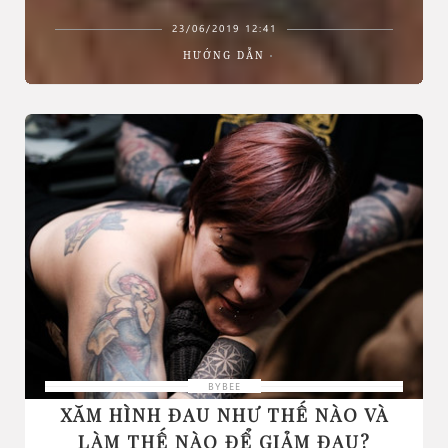
23/06/2019 12:41
HƯỚNG DẪN
BYBEE
XĂM HÌNH ĐAU NHƯ THẾ NÀO VÀ
LÀM THẾ NÀO ĐỂ GIẢM ĐAU?