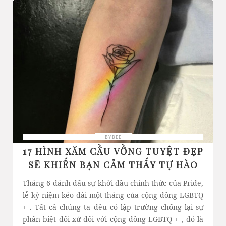
BYBEE
17 HÌNH XĂM CẦU VỒNG TUYỆT ĐẸP
SẼ KHIẾN BẠN CẢM THẤY TỰ HÀO
Tháng 6 đánh dấu sự khởi đầu chính thức của Pride,
lễ kỷ niệm kéo dài một tháng của cộng đồng LGBTQ
+ . Tất cả chúng ta đều có lập trường chống lại sự
phân biệt đối xử đối với cộng đồng LGBTQ + , đó là