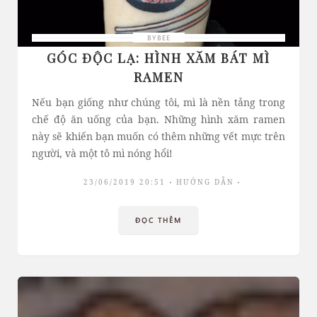
BYBEE
GÓC ĐỘC LẠ: HÌNH XĂM BÁT MÌ
RAMEN
Nếu bạn giống như chúng tôi, mì là nền tảng trong
chế độ ăn uống của bạn. Những hình xăm ramen
này sẽ khiến bạn muốn có thêm những vết mực trên
người, và một tô mì nóng hổi!
23/06/2019 20:51
HƯỚNG DẪN
ĐỌC THÊM