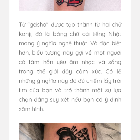
Từ "geisha" được tạo thành từ hai chữ
kanji, đó là bảng chữ cái tiếng Nhật
mang ý nghĩa nghệ thuật. Và đặc biệt
hơn, biểu tượng này gợi về một người
có tâm hồn yêu âm nhạc và sống
trong thế giới đầy cảm xúc. Có lẽ
những ý nghĩa này đã đủ chiếm lấy trái
tim của bạn và trở thành một sự lựa
chọn đáng suy xét nếu bạn có ý định
xăm hình.