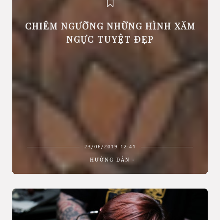
CHIÊM NGƯỠNG NHỮNG HÌNH XĂM
NGỰC TUYỆT ĐẸP
23/06/2019 12:41
HƯỚNG DẪN