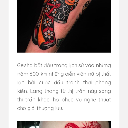
Geisha bắt đầu trong lịch sử vào những
năm 600 khi những diễn viên nữ bị thất
lạc bởi cuộc đấu tranh thời phong
kiến.
Lang thang từ thị trấn này sang
thị trấn khác, họ phục vụ nghệ thuật
cho giới thượng lưu.