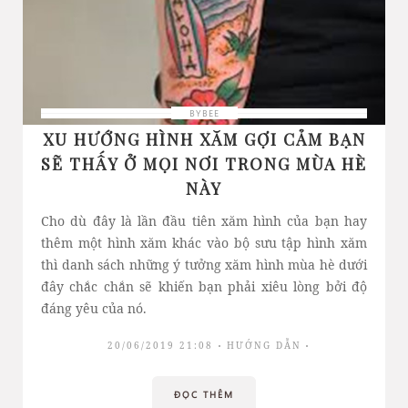
BYBEE
XU HƯỚNG HÌNH XĂM GỢI CẢM BẠN
SẼ THẤY Ở MỌI NƠI TRONG MÙA HÈ
NÀY
Cho dù đây là lần đầu tiên xăm hình của bạn hay
thêm một hình xăm khác vào bộ sưu tập hình xăm
thì danh sách những ý tưởng xăm hình mùa hè dưới
đây chắc chắn sẽ khiến bạn phải xiêu lòng bởi độ
đáng yêu của nó.
20/06/2019 21:08
HƯỚNG DẪN
ĐỌC THÊM