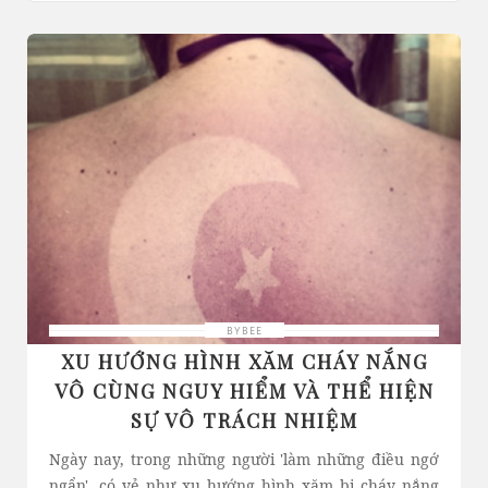
BYBEE
XU HƯỚNG HÌNH XĂM CHÁY NẮNG
VÔ CÙNG NGUY HIỂM VÀ THỂ HIỆN
SỰ VÔ TRÁCH NHIỆM
Ngày nay, trong những người 'làm những điều ngớ
ngẩn', có vẻ như xu hướng hình xăm bị cháy nắng