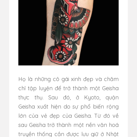
Họ là những cô gái xinh đẹp và chăm
chỉ tập luyện để trở thành một Geisha
thực thụ. Sau đó, ở Kyoto, quận
Geisha xuất hiện do sự phổ biến rộng
lớn của vẻ đẹp của Geisha. Từ đó về
sau Geisha trở thành một nền văn hoá
truyền thống cần được lưu giữ ở Nhật