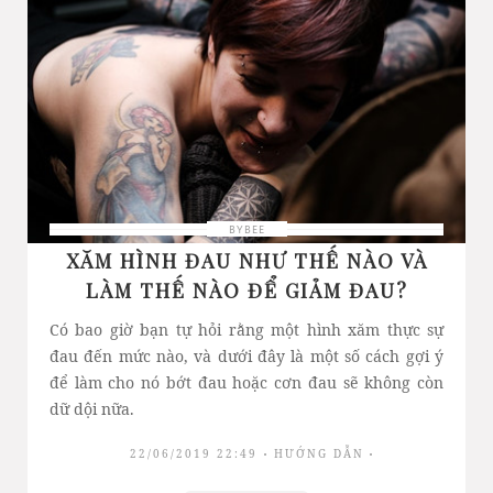
BYBEE
XĂM HÌNH ĐAU NHƯ THẾ NÀO VÀ
LÀM THẾ NÀO ĐỂ GIẢM ĐAU?
Có bao giờ bạn tự hỏi rằng một hình xăm thực sự
đau đến mức nào, và dưới đây là một số cách gợi ý
để làm cho nó bớt đau hoặc cơn đau sẽ không còn
dữ dội nữa.
22/06/2019 22:49
HƯỚNG DẪN