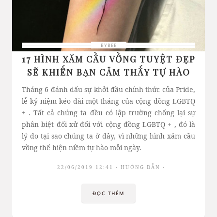
BYBEE
17 HÌNH XĂM CẦU VỒNG TUYỆT ĐẸP
SẼ KHIẾN BẠN CẢM THẤY TỰ HÀO
Tháng 6 đánh dấu sự khởi đầu chính thức của Pride,
lễ kỷ niệm kéo dài một tháng của cộng đồng LGBTQ
+ . Tất cả chúng ta đều có lập trường chống lại sự
phân biệt đối xử đối với cộng đồng LGBTQ + , đó là
lý do tại sao chúng ta ở đây, vì những hình xăm cầu
vồng thể hiện niềm tự hào mỗi ngày.
22/06/2019 12:41
HƯỚNG DẪN
ĐỌC THÊM