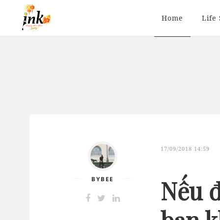
Home
Life 
17/09/2018 14:59
BYBEE
Nếu 