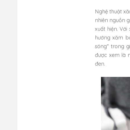
Nghệ thuật xă
nhiên nguồn g
xuất hiện. Với
hướng xăm bộ
sóng” trong g
được xem là n
đen.