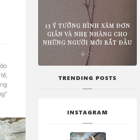
 PHẢI ĐI
13 Ý TƯỞNG HÌNH XĂM ĐƠN
GIÚP BẠN
GIẢN VÀ NHẸ NHÀNG CHO
C BIỆT
NHỮNG NGƯỜI MỚI BẮT ĐẦU
tế,
TRENDING POSTS
ẳng
ng”
INSTAGRAM