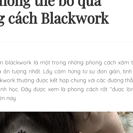
hông thể bỏ qua
g cách Blackwork
Ý TƯỞNG HÌNH XĂM ĐƠN
NHỮNG HÌNH XĂM
ẢN VÀ NHẸ NHÀNG CHO
THEO CẶP MỚI 
NG NGƯỜI MỚI BẮT ĐẦU
TRỞ NÊN ĐẶ
 ấn tượng nhất. Lấy cảm hứng từ sự đơn giản, tinh 
kwork thường được kết hợp chung với các đường th
ình học. Đây được xem là phong cách rất “được lò
ện nay.