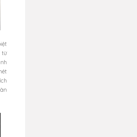
iệt
 từ
ình
nét
ích
oàn