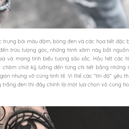
 trưng bởi màu đậm, bóng đen và các họa tiết đặc b
đến trừu tượng góc, những hình xăm này bắt nguồn
esia và mang tính biểu tượng sâu sắc. Hầu hết các h
chăm chút kỹ lưỡng đến từng chi tiết bằng những 
ản nhưng vô cùng tinh tế. Vì thế các “tín độ” yêu th
ay trắng đen thì đây chính là một lựa chọn vô cùng h