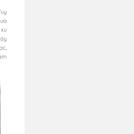
Tuy
hưa
 xu
dậy
ạc,
xăm