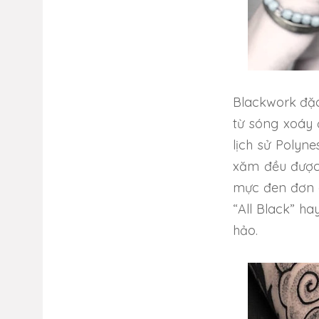
Blackwork đặc
từ sóng xoáy 
lịch sử Polyn
xăm đều được 
mực đen đơn gi
“All Black” h
hảo.