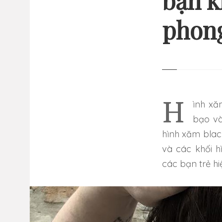
bạn k
phon
13 
GI
NHỮ
Hình xăm blackwork là một trong những phong cách xăm táo
bạo và
hình xăm blac
và các khối h
các bạn trẻ hi