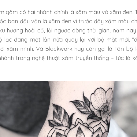
m gồm có hai nhánh chính là xăm màu và xăm đen. 
ốc ban đầu vẫn là xăm đen vì trước đây xăm màu c
 xu hướng hoài cổ, lội ngược dòng thời gian, năm nay
 lạc đang một lần nữa quay lại với bộ mặt mới, “
iới xăm mình. Và Blackwork hay còn gọi là Tân bộ l
hánh trong nghệ thuật xăm truyền thống – tức là 