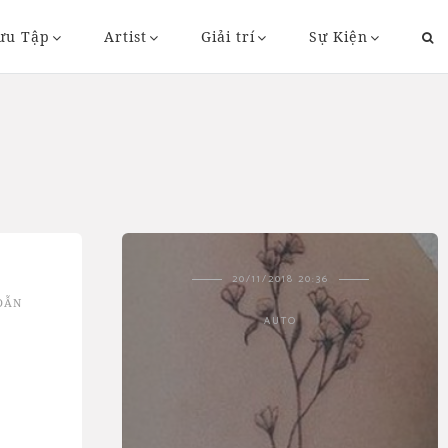
ưu Tập
Artist
Giải trí
Sự Kiện
43
20/11/2018 20:36
DẪN
AUTO