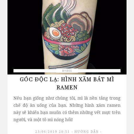
BYBEE
GÓC ĐỘC LẠ: HÌNH XĂM BÁT MÌ
RAMEN
Nếu bạn giống như chúng tôi, mì là nền tảng trong
chế độ ăn uống của bạn. Những hình xăm ramen
này sẽ khiến bạn muốn có thêm những vết mực trên
người, và một tô mì nóng hổi!
23/06/2019 20:51
HƯỚNG DẪN