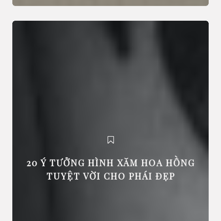
20 Ý TƯỞNG HÌNH XĂM HOA HỒNG
TUYỆT VỜI CHO PHÁI ĐẸP