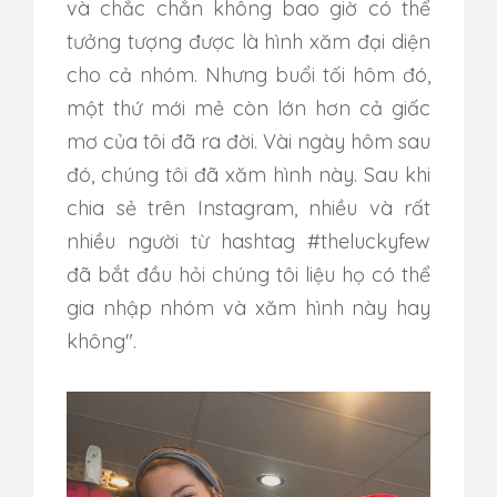
và chắc chắn không bao giờ có thể
tưởng tượng được là hình xăm đại diện
cho cả nhóm. Nhưng buổi tối hôm đó,
một thứ mới mẻ còn lớn hơn cả giấc
mơ của tôi đã ra đời. Vài ngày hôm sau
đó, chúng tôi đã xăm hình này. Sau khi
chia sẻ trên Instagram, nhiều và rất
nhiều người từ hashtag #theluckyfew
đã bắt đầu hỏi chúng tôi liệu họ có thể
gia nhập nhóm và xăm hình này hay
không".