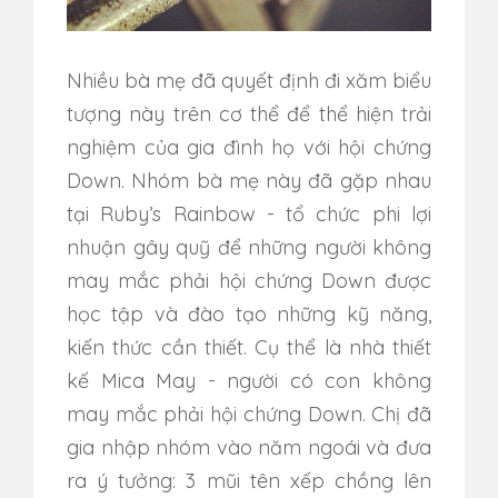
Nhiều bà mẹ đã quyết định đi xăm biểu
tượng này trên cơ thể để thể hiện trải
nghiệm của gia đình họ với hội chứng
Down. Nhóm bà mẹ này đã gặp nhau
tại Ruby’s Rainbow - tổ chức phi lợi
nhuận gây quỹ để những người không
may mắc phải hội chứng Down được
học tập và đào tạo những kỹ năng,
kiến thức cần thiết. Cụ thể là nhà thiết
kế Mica May - người có con không
may mắc phải hội chứng Down. Chị đã
gia nhập nhóm vào năm ngoái và đưa
ra ý tưởng: 3 mũi tên xếp chồng lên