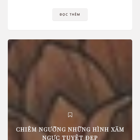
ĐỌC THÊM
CHIÊM NGƯỠNG NHỮNG HÌNH XĂM
NGỰC TUYỆT ĐẸP