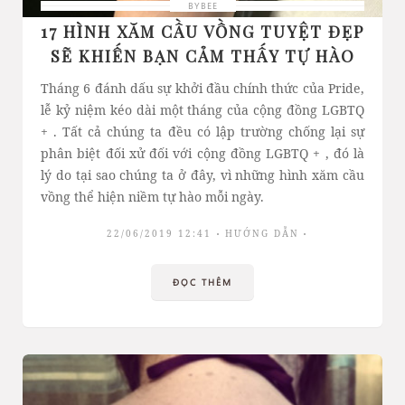
BYBEE
17 HÌNH XĂM CẦU VỒNG TUYỆT ĐẸP
SẼ KHIẾN BẠN CẢM THẤY TỰ HÀO
Tháng 6 đánh dấu sự khởi đầu chính thức của Pride,
lễ kỷ niệm kéo dài một tháng của cộng đồng LGBTQ
+ . Tất cả chúng ta đều có lập trường chống lại sự
phân biệt đối xử đối với cộng đồng LGBTQ + , đó là
lý do tại sao chúng ta ở đây, vì những hình xăm cầu
vồng thể hiện niềm tự hào mỗi ngày.
22/06/2019 12:41
HƯỚNG DẪN
ĐỌC THÊM