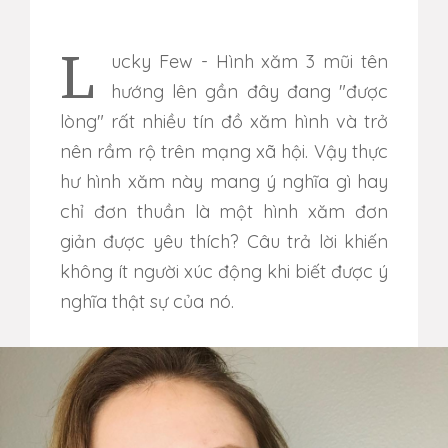
Lucky Few - Hình xăm 3 mũi tên
hướng lên gần đây đang "được
lòng" rất nhiều tín đồ xăm hình và trở
nên rầm rộ trên mạng xã hội. Vậy thực
hư hình xăm này mang ý nghĩa gì hay
chỉ đơn thuần là một hình xăm đơn
giản được yêu thích? Câu trả lời khiến
không ít người xúc động khi biết được ý
nghĩa thật sự của nó.