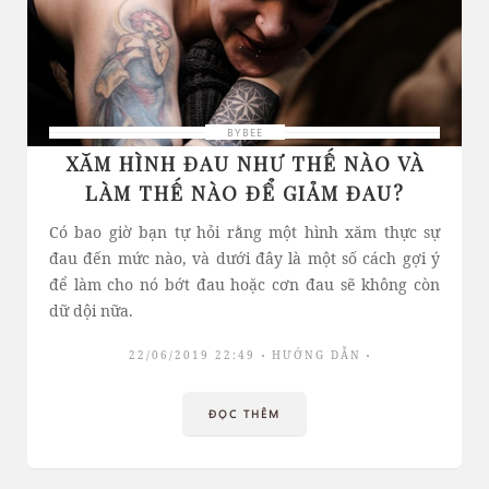
BYBEE
XĂM HÌNH ĐAU NHƯ THẾ NÀO VÀ
LÀM THẾ NÀO ĐỂ GIẢM ĐAU?
Có bao giờ bạn tự hỏi rằng một hình xăm thực sự
đau đến mức nào, và dưới đây là một số cách gợi ý
để làm cho nó bớt đau hoặc cơn đau sẽ không còn
dữ dội nữa.
22/06/2019 22:49
HƯỚNG DẪN
ĐỌC THÊM