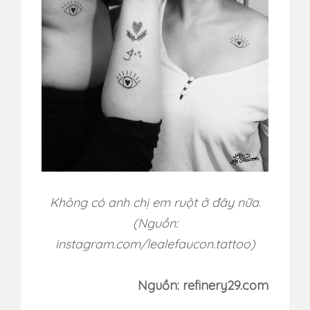
Không có anh chị em ruột ở đây nữa.
(Nguồn:
instagram.com/
lealefaucon.tattoo)
Nguồn: refinery29.com