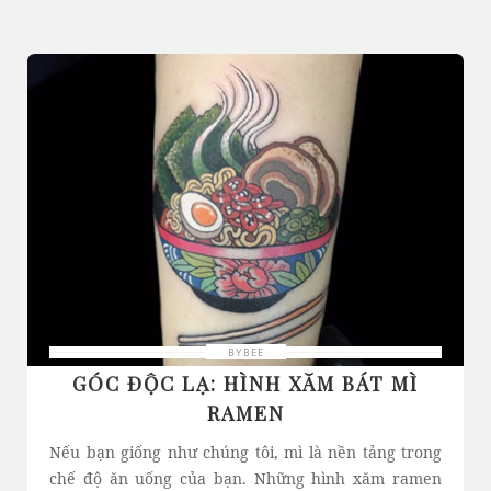
BYBEE
GÓC ĐỘC LẠ: HÌNH XĂM BÁT MÌ
RAMEN
Nếu bạn giống như chúng tôi, mì là nền tảng trong
chế độ ăn uống của bạn. Những hình xăm ramen