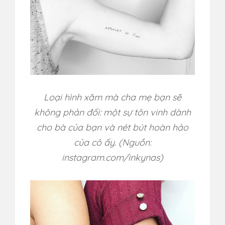
Loại hình xăm mà cha mẹ bạn sẽ
không phản đối: một sự tôn vinh dành
cho bà của bạn và nét bút hoàn hảo
của cô ấy.
(Nguồn:
instagram.com/
inkynas​
)