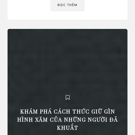
ĐỌC THÊM
KHÁM PHÁ CÁCH THỨC GIỮ GÌN
HÌNH XĂM CỦA NHỮNG NGƯỜI ĐÃ
KHUẤT