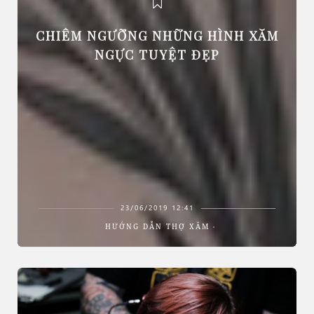
CHIÊM NGƯỠNG NHỮNG HÌNH XĂM
NGỰC TUYỆT ĐẸP
23/06/2019 12:41
HƯỚNG DẪN THỢ XĂM