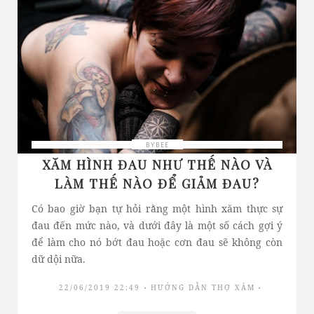
BYBEE
XĂM HÌNH ĐAU NHƯ THẾ NÀO VÀ
LÀM THẾ NÀO ĐỂ GIẢM ĐAU?
Có bao giờ bạn tự hỏi rằng một hình xăm thực sự
đau đến mức nào, và dưới đây là một số cách gợi ý
để làm cho nó bớt đau hoặc cơn đau sẽ không còn
dữ dội nữa.
22/06/2019 22:49
HƯỚNG DẪN THỢ XĂM