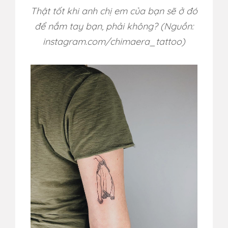
Thật tốt khi anh chị em của bạn sẽ ở đó
để nắm tay bạn, phải không?
(Nguồn:
instagram.com/chimaera_tattoo)