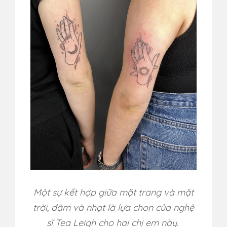
Một sự kết hợp giữa mặt trang và mặt
trời, đậm và nhạt là lựa chon của
nghệ
sĩ Tea Leigh cho hai chị em này.