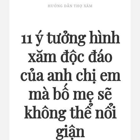
HƯỚNG DẪN THỢ XĂM
11 ý tưởng hình
xăm độc đáo
của anh chị em
mà bố mẹ sẽ
không thể nổi
giận