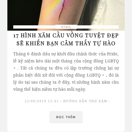
BYBEE
17 HÌNH XĂM CẦU VỒNG TUYỆT ĐẸP
SẼ KHIẾN BẠN CẢM THẤY TỰ HÀO
Tháng 6 đánh dấu sự khởi đầu chính thức của Pride,
lễ kỷ niệm kéo dài một tháng của cộng đồng LGBTQ
+ . Tất cả chúng ta đều có lập trường chống lại sự
phân biệt đối xử đối với cộng đồng LGBTQ + , đó là
lý do tại sao chúng ta ở đây, vì những hình xăm cầu
vồng thể hiện niềm tự hào mỗi ngày.
22/06/2019 12:41
HƯỚNG DẪN THỢ XĂM
ĐỌC THÊM