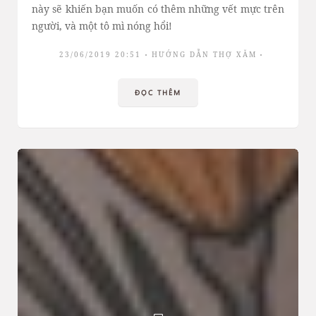
này sẽ khiến bạn muốn có thêm những vết mực trên
người, và một tô mì nóng hổi!
23/06/2019 20:51
HƯỚNG DẪN THỢ XĂM
ĐỌC THÊM