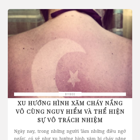
BYBEE
XU HƯỚNG HÌNH XĂM CHÁY NẮNG
VÔ CÙNG NGUY HIỂM VÀ THỂ HIỆN
SỰ VÔ TRÁCH NHIỆM
Ngày nay, trong những người 'làm những điều ngớ
ngẩn', có vẻ như xu hướng hình xăm bị cháy nắng