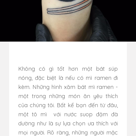
Không có gì tốt hơn một bát súp
nóng, đặc biệt là nếu có mì ramen đi
kèm. Những hình xăm bát mì ramen -
một trong những món ăn yêu thích
của chúng tôi. Bất kể bạn đến từ đâu,
một tô mì với nước suop đậm đà
dường như là sự lựa chọn ưa thích với
mọi người. Rõ ràng, những người mặc