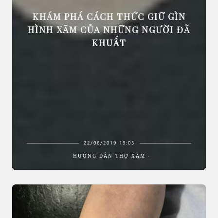
KHÁM PHÁ CÁCH THỨC GIỮ GÌN
HÌNH XĂM CỦA NHỮNG NGƯỜI ĐÃ
KHUẤT
22/06/2019 19:05
HƯỚNG DẪN THỢ XĂM