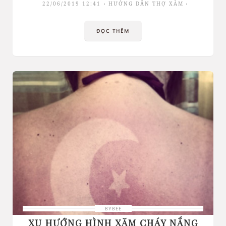
22/06/2019 12:41
HƯỚNG DẪN THỢ XĂM
ĐỌC THÊM
BYBEE
XU HƯỚNG HÌNH XĂM CHÁY NẮNG