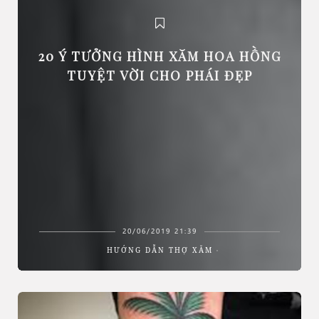
20 Ý TƯỞNG HÌNH XĂM HOA HỒNG
TUYỆT VỜI CHO PHÁI ĐẸP
20/06/2019 21:39
HƯỚNG DẪN THỢ XĂM