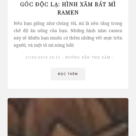
GÓC ĐỘC LẠ: HÌNH XĂM BÁT MÌ
RAMEN
Nếu bạn giống như chúng tôi, mì là nền tảng trong
chế độ ăn uống của bạn. Những hình xăm ramen
này sẽ khiến bạn muốn có thêm những vết mực trên
người, và một tô mì nóng hổi!
23/06/2019 20:51
HƯỚNG DẪN THỢ XĂM
ĐỌC THÊM