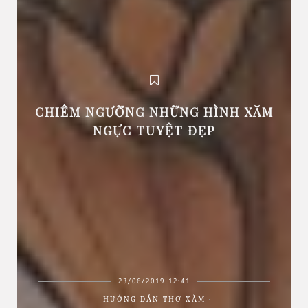
CHIÊM NGƯỠNG NHỮNG HÌNH XĂM
NGỰC TUYỆT ĐẸP
23/06/2019 12:41
HƯỚNG DẪN THỢ XĂM