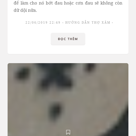
để làm cho nó bớt đau hoặc cơn đau sẽ không còn
dữ dội nữa.
22/06/2019 22:49
HƯỚNG DẪN THỢ XĂM
ĐỌC THÊM