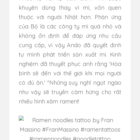
khuyên dùng thay vì mì, vốn quen
thuộc với người Nhật hơn. Phản ứng
của Bộ là các công ty mì quá nhỏ và
không ổn định để đáp ứng nhu cầu
cung cấp, vì vậy Ando đã quyết định
tự mình phát triển sản xuất mì. Kinh
nghiệm đã thuyết phục anh rằng 'Hòa
bình sẽ đến với thế giới khi mọi người
có đủ ăn.' "Những suy nghĩ ngọt ngào
như vậy sẽ truyền cảm hứng cho rất
nhiều hình xăm ramen!!