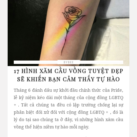
BYBEE
17 HÌNH XĂM CẦU VỒNG TUYỆT ĐẸP
SẼ KHIẾN BẠN CẢM THẤY TỰ HÀO
Tháng 6 đánh dấu sự khởi đầu chính thức của Pride,
lễ kỷ niệm kéo dài một tháng của cộng đồng LGBTQ
+ . Tất cả chúng ta đều có lập trường chống lại sự
phân biệt đối xử đối với cộng đồng LGBTQ + , đó là
lý do tại sao chúng ta ở đây, vì những hình xăm cầu
vồng thể hiện niềm tự hào mỗi ngày.