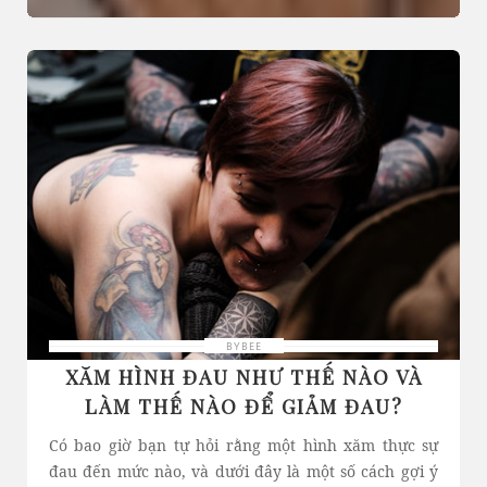
BYBEE
XĂM HÌNH ĐAU NHƯ THẾ NÀO VÀ
LÀM THẾ NÀO ĐỂ GIẢM ĐAU?
Có bao giờ bạn tự hỏi rằng một hình xăm thực sự
đau đến mức nào, và dưới đây là một số cách gợi ý