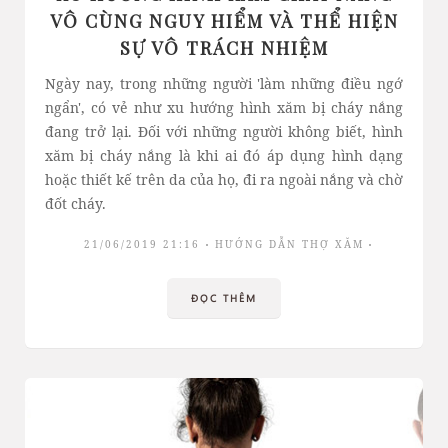
VÔ CÙNG NGUY HIỂM VÀ THỂ HIỆN
SỰ VÔ TRÁCH NHIỆM
Ngày nay, trong những người 'làm những điều ngớ
ngẩn', có vẻ như xu hướng hình xăm bị cháy nắng
đang trở lại. Đối với những người không biết, hình
xăm bị cháy nắng là khi ai đó áp dụng hình dạng
hoặc thiết kế trên da của họ, đi ra ngoài nắng và chờ
đốt cháy.
21/06/2019 21:16
HƯỚNG DẪN THỢ XĂM
ĐỌC THÊM