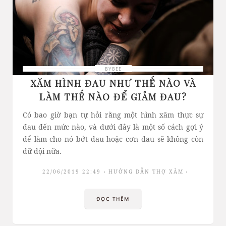
BYBEE
XĂM HÌNH ĐAU NHƯ THẾ NÀO VÀ
LÀM THẾ NÀO ĐỂ GIẢM ĐAU?
Có bao giờ bạn tự hỏi rằng một hình xăm thực sự
đau đến mức nào, và dưới đây là một số cách gợi ý
để làm cho nó bớt đau hoặc cơn đau sẽ không còn
dữ dội nữa.
22/06/2019 22:49
HƯỚNG DẪN THỢ XĂM
ĐỌC THÊM