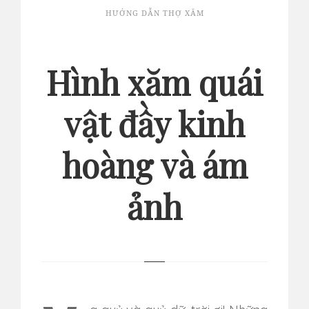
HƯỚNG DẪN THỢ XĂM
Hình xăm quái
vật đầy kinh
hoàng và ám
ảnh