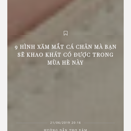
9 HÌNH XĂM MẮT CÁ CHÂN MÀ BẠN
SẼ KHAO KHÁT CÓ ĐƯỢC TRONG
MÙA HÈ NÀY
21/06/2019 20:16
HƯỚNG DẪN THỢ XĂM