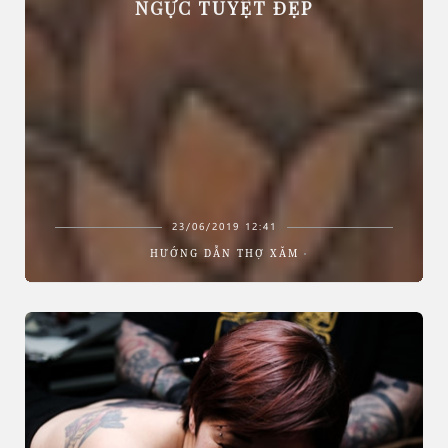
NGỰC TUYỆT ĐẸP
23/06/2019 12:41
HƯỚNG DẪN THỢ XĂM