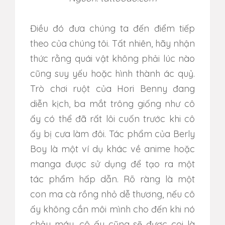
Điều đó đưa chúng ta đến điểm tiếp
theo của chúng tôi. Tất nhiên, hãy nhận
thức rằng quái vật không phải lúc nào
cũng suy yếu hoặc hình thành ác quỷ.
Trò chơi ruột của Hori Benny đang
diễn kịch, ba mắt trông giống như cô
ấy có thể đã rất lôi cuốn trước khi cô
ấy bị cưa làm đôi. Tác phẩm của Berly
Boy là một ví dụ khác về anime hoặc
manga được sử dụng để tạo ra một
tác phẩm hấp dẫn. Rõ ràng là một
con ma cà rồng nhỏ dễ thương, nếu cô
ấy không cắn môi mình cho đến khi nó
chảy máu, cô ấy cũng sẽ được coi là