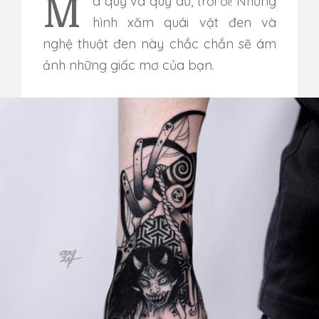
Ma quỷ và quỷ dữ, trời ơi! Những
hình xăm quái vật đen và
nghệ thuật đen này chắc chắn sẽ ám
ảnh những giấc mơ của bạn.