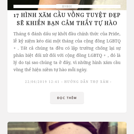
BYBEE
17 HÌNH XĂM CẦU VỒNG TUYỆT ĐẸP
SẼ KHIẾN BẠN CẢM THẤY TỰ HÀO
Tháng 6 đánh dấu sự khởi đầu chính thức của Pride,
lễ kỷ niệm kéo dài một tháng của cộng đồng LGBTQ
+ . Tất cả chúng ta đều có lập trường chống lại sự
phân biệt đối xử đối với cộng đồng LGBTQ + , đó là
lý do tại sao chúng ta ở đây, vì những hình xăm cầu
vồng thể hiện niềm tự hào mỗi ngày.
22/06/2019 12:41
HƯỚNG DẪN THỢ XĂM
ĐỌC THÊM