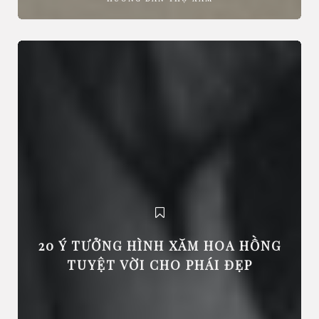
20 Ý TƯỞNG HÌNH XĂM HOA HỒNG
TUYỆT VỜI CHO PHÁI ĐẸP