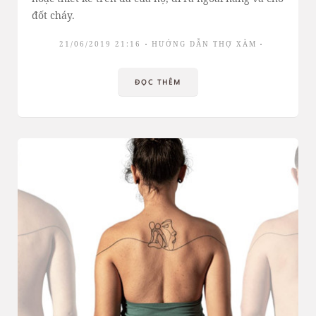
đốt cháy.
21/06/2019 21:16
HƯỚNG DẪN THỢ XĂM
ĐỌC THÊM