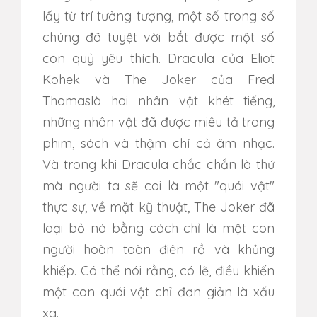
lấy từ trí tưởng tượng, một số trong số
chúng đã tuyệt vời bắt được một số
con quỷ yêu thích. Dracula của Eliot
Kohek và The Joker của Fred
Thomaslà hai nhân vật khét tiếng,
những nhân vật đã được miêu tả trong
phim, sách và thậm chí cả âm nhạc.
Và trong khi Dracula chắc chắn là thứ
mà người ta sẽ coi là một "quái vật"
thực sự, về mặt kỹ thuật, The Joker đã
loại bỏ nó bằng cách chỉ là một con
người hoàn toàn điên rồ và khủng
khiếp. Có thể nói rằng, có lẽ, điều khiến
một con quái vật chỉ đơn giản là xấu
xa.