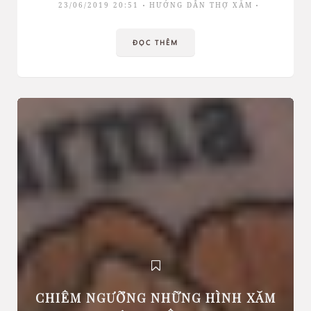
23/06/2019 20:51
HƯỚNG DẪN THỢ XĂM
ĐỌC THÊM
CHIÊM NGƯỠNG NHỮNG HÌNH XĂM