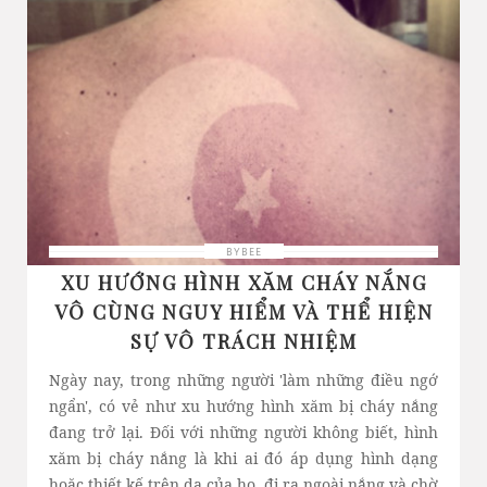
BYBEE
XU HƯỚNG HÌNH XĂM CHÁY NẮNG
VÔ CÙNG NGUY HIỂM VÀ THỂ HIỆN
SỰ VÔ TRÁCH NHIỆM
Ngày nay, trong những người 'làm những điều ngớ
ngẩn', có vẻ như xu hướng hình xăm bị cháy nắng
đang trở lại. Đối với những người không biết, hình
xăm bị cháy nắng là khi ai đó áp dụng hình dạng
hoặc thiết kế trên da của họ, đi ra ngoài nắng và chờ