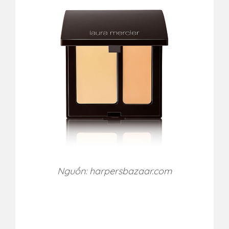
Nguồn: harpersbazaar.com