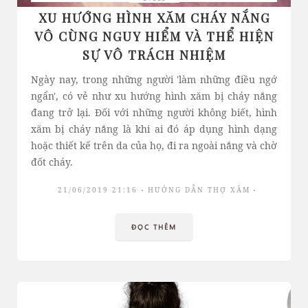
XU HƯỚNG HÌNH XĂM CHÁY NẮNG
VÔ CÙNG NGUY HIỂM VÀ THỂ HIỆN
SỰ VÔ TRÁCH NHIỆM
Ngày nay, trong những người 'làm những điều ngớ
ngẩn', có vẻ như xu hướng hình xăm bị cháy nắng
đang trở lại. Đối với những người không biết, hình
xăm bị cháy nắng là khi ai đó áp dụng hình dạng
hoặc thiết kế trên da của họ, đi ra ngoài nắng và chờ
đốt cháy.
21/06/2019 21:16
HƯỚNG DẪN THỢ XĂM
ĐỌC THÊM