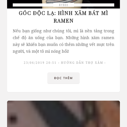
BYBEE
GÓC ĐỘC LẠ: HÌNH XĂM BÁT MÌ
RAMEN
Nếu bạn giống như chúng tôi, mì là nền tảng trong
chế độ ăn uống của bạn. Những hình xăm ramen
này sẽ khiến bạn muốn có thêm những vết mực trên
người, và một tô mì nóng hổi!
23/06/2019 20:51
HƯỚNG DẪN THỢ XĂM
ĐỌC THÊM