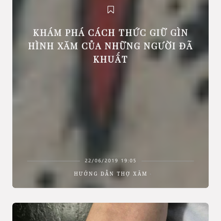
KHÁM PHÁ CÁCH THỨC GIỮ GÌN
HÌNH XĂM CỦA NHỮNG NGƯỜI ĐÃ
KHUẤT
22/06/2019 19:05
HƯỚNG DẪN THỢ XĂM