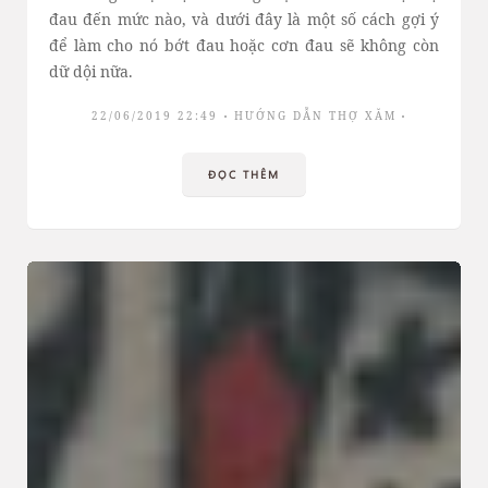
đau đến mức nào, và dưới đây là một số cách gợi ý
để làm cho nó bớt đau hoặc cơn đau sẽ không còn
dữ dội nữa.
22/06/2019 22:49
HƯỚNG DẪN THỢ XĂM
ĐỌC THÊM