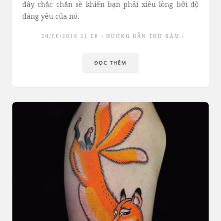
đây chắc chắn sẽ khiến bạn phải xiêu lòng bởi độ
đáng yêu của nó.
20/06/2019 21:08
HƯỚNG DẪN THỢ XĂM
ĐỌC THÊM