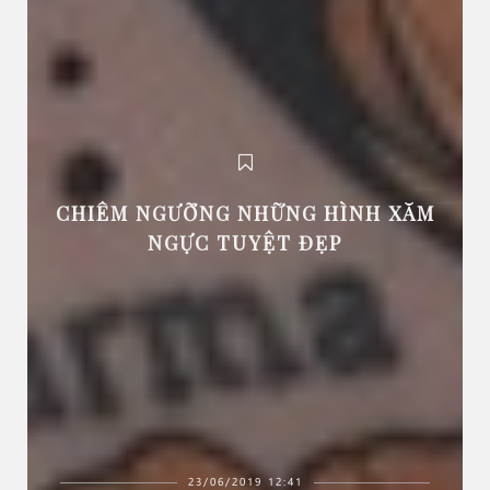
CHIÊM NGƯỠNG NHỮNG HÌNH XĂM
NGỰC TUYỆT ĐẸP
23/06/2019 12:41