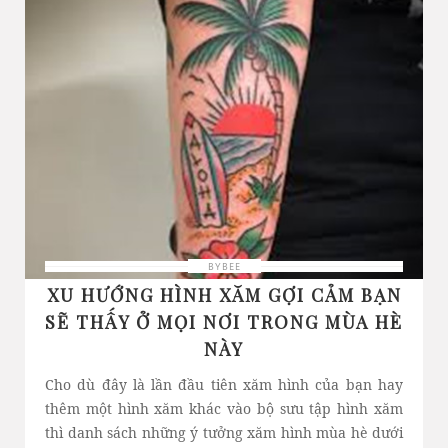
BYBEE
XU HƯỚNG HÌNH XĂM GỢI CẢM BẠN
SẼ THẤY Ở MỌI NƠI TRONG MÙA HÈ
NÀY
Cho dù đây là lần đầu tiên xăm hình của bạn hay
thêm một hình xăm khác vào bộ sưu tập hình xăm
thì danh sách những ý tưởng xăm hình mùa hè dưới