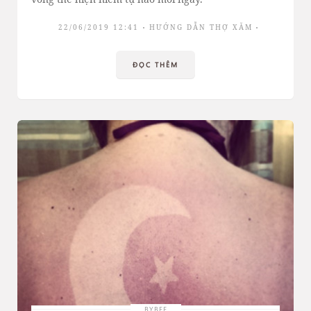
22/06/2019 12:41
HƯỚNG DẪN THỢ XĂM
ĐỌC THÊM
BYBEE