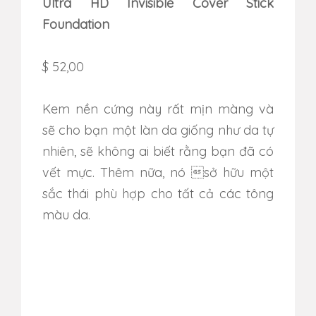
Ultra HD Invisible Cover Stick
Foundation
$ 52,00
Kem nền cứng này rất mịn màng và
sẽ cho bạn một làn da giống như da tự
nhiên, sẽ không ai biết rằng bạn đã có
vết mực.
Thêm nữa,
nó sở hữu một
sắc thái phù hợp cho tất cả các tông
màu da.