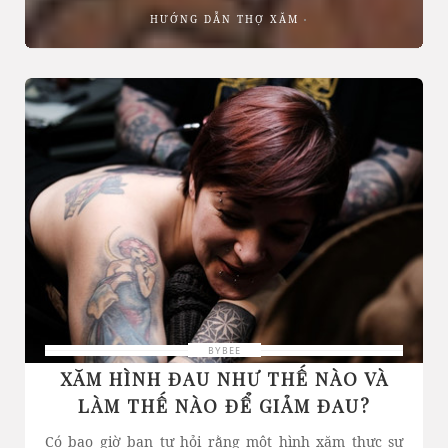
HƯỚNG DẪN THỢ XĂM
BYBEE
XĂM HÌNH ĐAU NHƯ THẾ NÀO VÀ
LÀM THẾ NÀO ĐỂ GIẢM ĐAU?
Có bao giờ bạn tự hỏi rằng một hình xăm thực sự