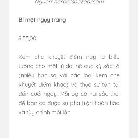
Nguồn: harpersbazaar.com
Bí mật ngụy trang
$ 35,00
Kem che khuyết điểm này là biểu
tượng cho một lý do: nó cực kỳ sắc tố
(nhiều hơn so với các loại kem che
khuyết điểm khác) và thực sự tồn tại
đến cuối ngày.
Mỗi bộ có hai sắc thái
để bạn có được sự pha trộn hoàn hảo
và tùy chỉnh mỗi lần.