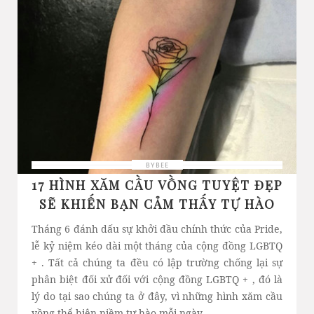
BYBEE
17 HÌNH XĂM CẦU VỒNG TUYỆT ĐẸP
SẼ KHIẾN BẠN CẢM THẤY TỰ HÀO
Tháng 6 đánh dấu sự khởi đầu chính thức của Pride,
lễ kỷ niệm kéo dài một tháng của cộng đồng LGBTQ
+ . Tất cả chúng ta đều có lập trường chống lại sự
phân biệt đối xử đối với cộng đồng LGBTQ + , đó là
lý do tại sao chúng ta ở đây, vì những hình xăm cầu
vồng thể hiện niềm tự hào mỗi ngày.