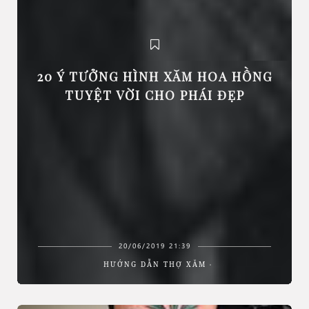
20 Ý TƯỞNG HÌNH XĂM HOA HỒNG
TUYỆT VỜI CHO PHÁI ĐẸP
20/06/2019 21:39
HƯỚNG DẪN THỢ XĂM