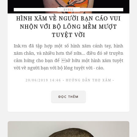
BYBEE
HÌNH XĂM VỀ NGƯỜI BẠN CÁO VUI
NHỘN VỚI BỘ LÔNG MỀM MƯỢT
TUYỆT VỜI
Ink.vn đã tập hợp một số hình xăm cánh tay, hình
xăm chân, và nhiều hơn thế nữa... điều đó sẽ truyền
cảm hứng cho bạn để sở hữu một hình xăm tuyệt
vời về người bạn với bộ lông tuyệt vời - cáo.
20/06/2019 14:46
HƯỚNG DẪN THỢ XĂM
ĐỌC THÊM