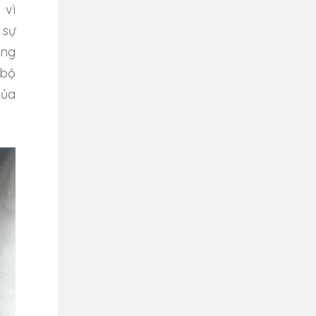
 vì
 sự
ong
 bộ
của