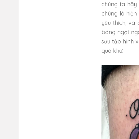
chúng ta hãy 
chúng là hiện
yêu thích, và 
bóng ngọt ng
sưu tập hình 
quá khứ.