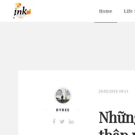
Home
Life 
20/02/2019 18:11
BYBEE
Những