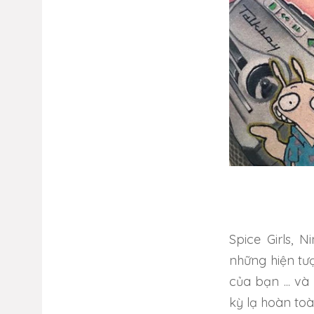
Spice Girls, 
những hiện tư
của bạn ... v
kỳ lạ hoàn toà