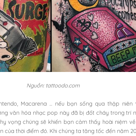
Nguồn: tattoodo.com
Nintendo, Macarena ... nếu bạn sống qua thập niên 
ợng văn hóa nhạc pop này đã bị đốt cháy trong trí 
à hy vọng chúng sẽ khiến bạn cảm thấy hoài niệm về
n của thời điểm đó. Khi chúng ta tăng tốc đến năm 20