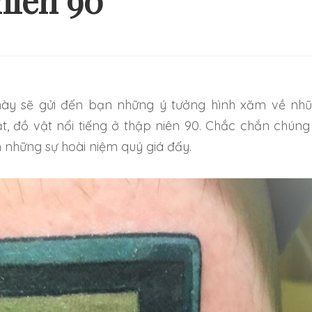
niên 90
Ý TƯỞNG HÌNH XĂM ĐƠN
NHỮNG HÌNH XĂM
ẢN VÀ NHẸ NHÀNG CHO
THEO CẶP MỚI 
NG NGƯỜI MỚI BẮT ĐẦU
TRỞ NÊN ĐẶ
t, đồ vật nổi tiếng ở thập niên 90. Chắc chắn chúng
n những sự hoài niệm quý giá đấy.