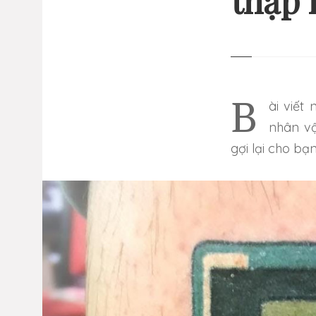
thập 
13 
GI
NHỮ
Bài viết này sẽ gửi đến bạn những ý tưởng hình xăm về nhũng
nhân vậ
gợi lại cho bạ