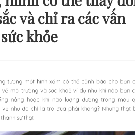
 minh có thể thay đổ
ắc và chỉ ra các vấn
Ý TƯỞNG HÌNH XĂM ĐƠN
NHỮNG HÌNH XĂM
 sức khỏe
ẢN VÀ NHẸ NHÀNG CHO
THEO CẶP MỚI 
NG NGƯỜI MỚI BẮT ĐẦU
TRỞ NÊN ĐẶ
 về môi trường và sức khoẻ ví dụ như khi nào bạn 
ống nắng hoặc khi nào lượng đường trong máu 
 vẻ như đó chỉ là trò đùa phải không? Nhưng thật 
 thành sự thật.