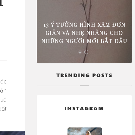
i
 PHẢI ĐI
13 Ý TƯỞNG HÌNH XĂM ĐƠN
GIÚP BẠN
GIẢN VÀ NHẸ NHÀNG CHO
C BIỆT
NHỮNG NGƯỜI MỚI BẮT ĐẦU
TRENDING POSTS
cần
quá
INSTAGRAM
bất