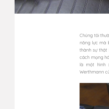
Chúng tôi thư
năng lực mà b
thành sự thật
cách mạng hó
là một hình
Werthmann củ