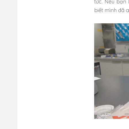
tức.
Nếu bạn 
biết mình đã a