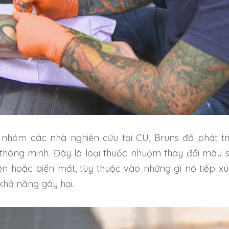
nhóm các nhà nghiên cứu tại CU, Bruns đã phát tr
thông minh. Đây là loại thuốc nhuộm thay đổi màu 
iện hoặc biến mất, tùy thuộc vào những gì nó tiếp xú
khả năng gây hại.