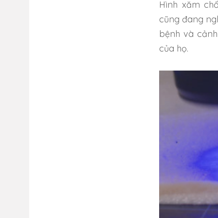
Hình xăm chố
cũng đang ngh
bệnh và cảnh
của họ.