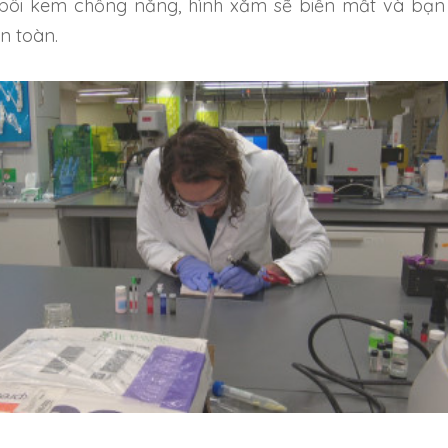
bôi kem chống nắng, hình xăm sẽ biến mất và bạn
n toàn.