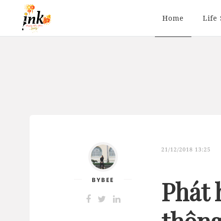
Home
Life 
21/12/2018 13:25
BYBEE
Phát 