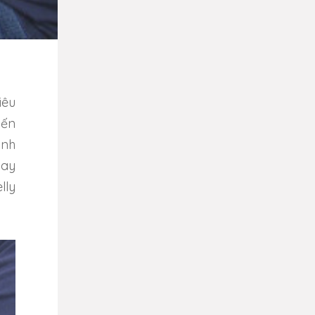
iêu
iến
ạnh
nay
lly