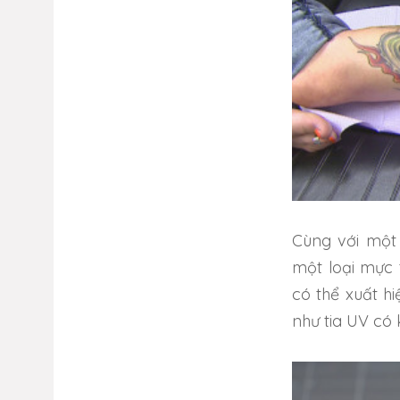
Cùng với một 
một loại mực 
có thể xuất h
như tia UV có 