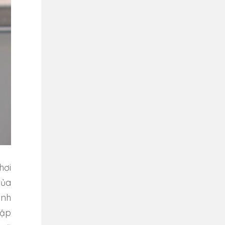
hơi
của
ánh
lập