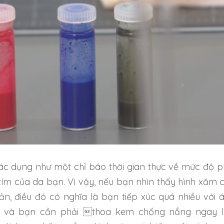
c dụng như một chỉ báo thời gian thực về mức độ p
 tím của da bạn.
Vì vậy, nếu bạn nhìn thấy hình xăm 
ản, điều đó có nghĩa là bạn tiếp xúc quá nhiều với 
i và bạn cần phải thoa kem chống nắng ngay 