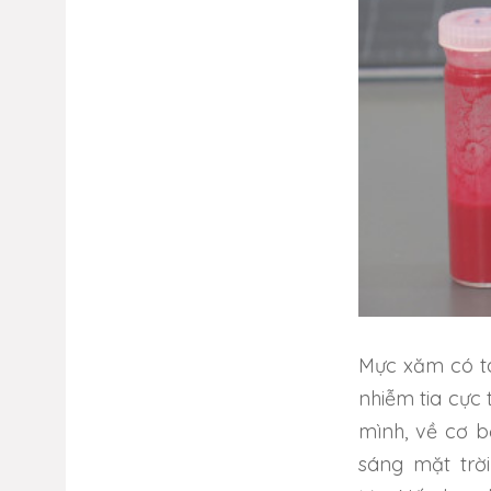
Mực xăm có tá
nhiễm tia cực
mình, về cơ b
sáng mặt trờ