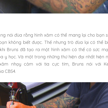
ờng nói đùa rằng hình xăm có thể mang lại cho bạn s
ạn không biết được. Thế nhưng trò đùa lại có thể b
 khi
Bruns đã tạo ra một hình xăm có thể có sức m
a y học.
Và một trong những thứ hiện đại nhất hiện 
 xăm nhạy cảm với tia cực tím,
Bruns
nói với Ke
a CBS4.