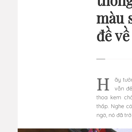
thông
màu s
13 
đề về
GI
NHỮ
Hãy tưởng tượng một hình xăm có thể cảnh báo cho bạn các
vẫn đề
thoa kem ch
thấp. Nghe có
ngờ, nó đã trở