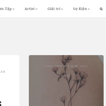
ưu Tập
Artist
Giải trí
Sự Kiện
43
20/11/2018 20:36
XĂM
AUTO