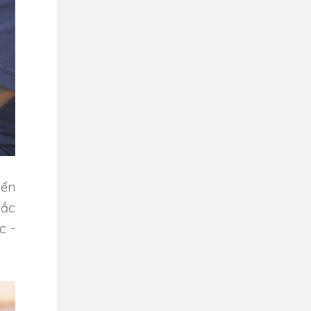
iển
sắc
c -