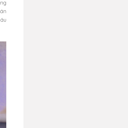
ông
oán
máu