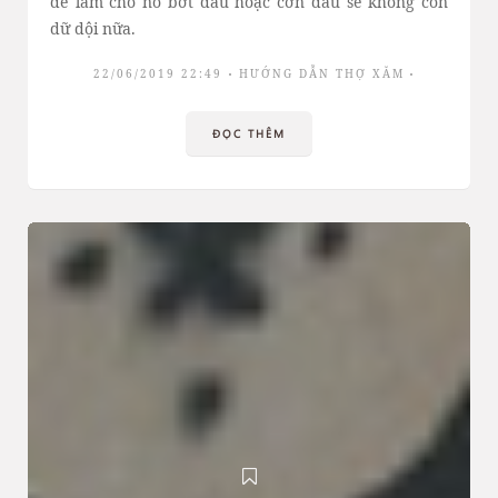
để làm cho nó bớt đau hoặc cơn đau sẽ không còn
dữ dội nữa.
22/06/2019 22:49
HƯỚNG DẪN THỢ XĂM
ĐỌC THÊM