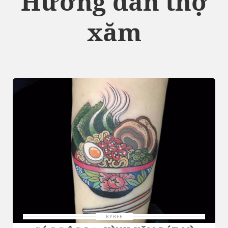
Hướng dẫn thợ
xăm
BYBEE