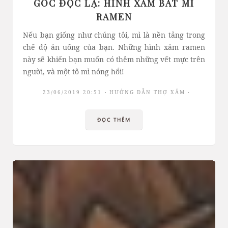
GÓC ĐỘC LẠ: HÌNH XĂM BÁT MÌ
RAMEN
Nếu bạn giống như chúng tôi, mì là nền tảng trong
chế độ ăn uống của bạn. Những hình xăm ramen
này sẽ khiến bạn muốn có thêm những vết mực trên
người, và một tô mì nóng hổi!
23/06/2019 20:51
HƯỚNG DẪN THỢ XĂM
ĐỌC THÊM