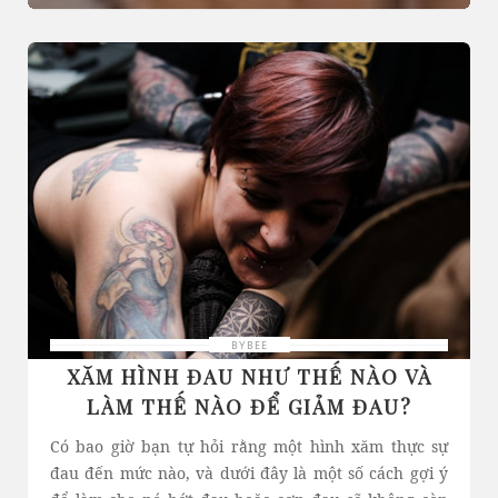
BYBEE
XĂM HÌNH ĐAU NHƯ THẾ NÀO VÀ
LÀM THẾ NÀO ĐỂ GIẢM ĐAU?
Có bao giờ bạn tự hỏi rằng một hình xăm thực sự
đau đến mức nào, và dưới đây là một số cách gợi ý