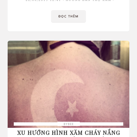
ĐỌC THÊM
BYBEE
XU HƯỚNG HÌNH XĂM CHÁY NẮNG