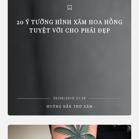
20 Ý TƯỞNG HÌNH XĂM HOA HỒNG
TUYỆT VỜI CHO PHÁI ĐẸP
20/06/2019 21:39
HƯỚNG DẪN THỢ XĂM