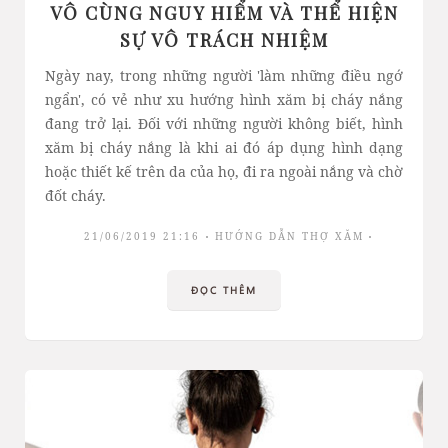
VÔ CÙNG NGUY HIỂM VÀ THỂ HIỆN
SỰ VÔ TRÁCH NHIỆM
Ngày nay, trong những người 'làm những điều ngớ
ngẩn', có vẻ như xu hướng hình xăm bị cháy nắng
đang trở lại. Đối với những người không biết, hình
xăm bị cháy nắng là khi ai đó áp dụng hình dạng
hoặc thiết kế trên da của họ, đi ra ngoài nắng và chờ
đốt cháy.
21/06/2019 21:16
HƯỚNG DẪN THỢ XĂM
ĐỌC THÊM