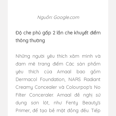
Nguồn: Google.com
Độ che phủ gấp 2 lần che khuyết điểm
thông thường
Những người yêu thích xăm mình và
đam mê trang điểm Các sản phẩm
yêu thích của Amaal bao gồm
Dermacol Foundation, NARS Radiant
Creamy Concealer và Colourpop's No
Filter Conceraler.
Amaal đề nghị sử
dụng sơn lót, như Fenty Beauty's
Primer, để tạo bề mặt đồng đều.
Tiếp