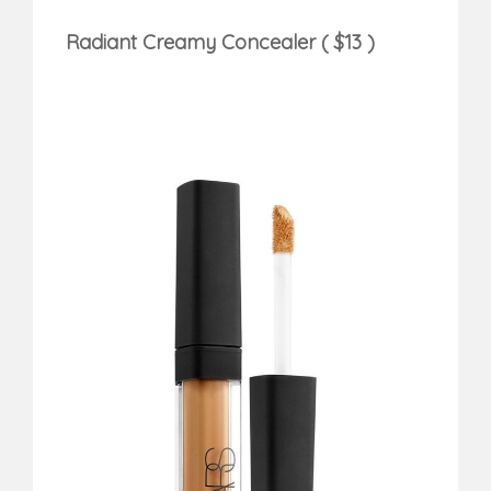
Radiant Creamy Concealer ( $13 )