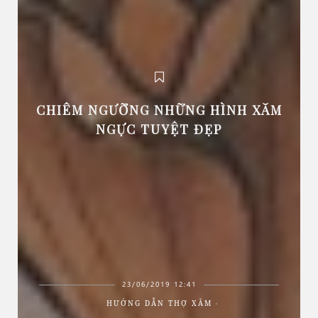
CHIÊM NGƯỠNG NHỮNG HÌNH XĂM
NGỰC TUYỆT ĐẸP
23/06/2019 12:41
HƯỚNG DẪN THỢ XĂM