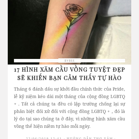
BYBEE
17 HÌNH XĂM CẦU VỒNG TUYỆT ĐẸP
SẼ KHIẾN BẠN CẢM THẤY TỰ HÀO
Tháng 6 đánh dấu sự khởi đầu chính thức của Pride,
lễ kỷ niệm kéo dài một tháng của cộng đồng LGBTQ
+ . Tất cả chúng ta đều có lập trường chống lại sự
phân biệt đối xử đối với cộng đồng LGBTQ + , đó là
lý do tại sao chúng ta ở đây, vì những hình xăm cầu
vồng thể hiện niềm tự hào mỗi ngày.
22/06/2019 12:41
HƯỚNG DẪN THỢ XĂM