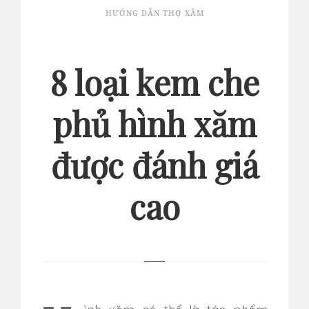
HƯỚNG DẪN THỢ XĂM
8 loại kem che
phủ hình xăm
được đánh giá
cao