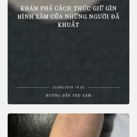
KHÁM PHÁ CÁCH THỨC GIỮ GÌN
HÌNH XĂM CỦA NHỮNG NGƯỜI ĐÃ
KHUẤT
22/06/2019 19:05
HƯỚNG DẪN THỢ XĂM