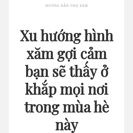
HƯỚNG DẪN THỢ XĂM
Xu hướng hình
xăm gợi cảm
bạn sẽ thấy ở
khắp mọi nơi
trong mùa hè
này