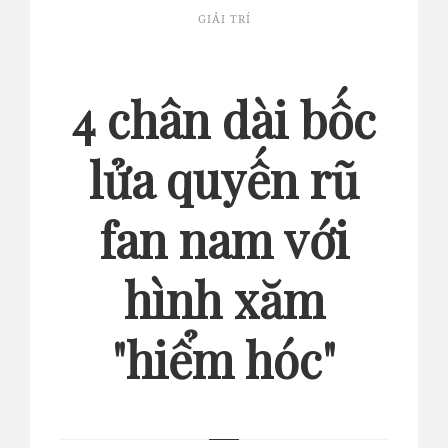
GIẢI TRÍ
4 chân dài bốc
lửa quyến rũ
fan nam với
hình xăm
"hiểm hóc"