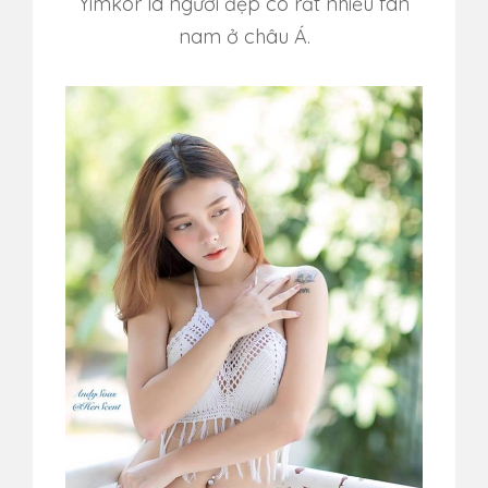
Yimkor là người đẹp có rất nhiều fan
nam ở châu Á.