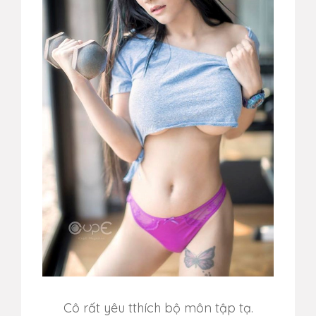
Cô rất yêu tthích bộ môn tập tạ.