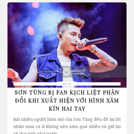
BELA
SƠN TÙNG BỊ FAN KỊCH LIỆT PHẢN
ĐỐI KHI XUẤT HIỆN VỚI HÌNH XĂM
KÍN HAI TAY
Rất nhiều người hâm mộ của Sơn Tùng đều để lại lời
nhắn nam ca sĩ không nên xăm quá nhiều và giữ lại
vẻ thư sinh như trước.