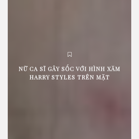
NỮ CA SĨ GÂY SỐC VỚI HÌNH XĂM
HARRY STYLES TRÊN MẶT