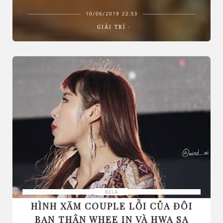
10/06/2019 22:53
GIẢI TRÍ
BELA
HÌNH XĂM COUPLE LỖI CỦA ĐÔI
BẠN THÂN WHEE IN VÀ HWA SA