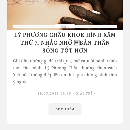
BELA
LÝ PHƯƠNG CHÂU KHOE HÌNH XĂM
THỨ 7, NHẮC NHỞ BẢN THÂN
SỐNG TỐT HƠN
Ghi dấu những gì đã trải qua, mở ra một hành trình
mới cho mình, Lý Phương Châu thường chọn cách
'mã hóa’ thông điệp lên da thịt qua những hình xăm
ý nghĩa.
19/05/2019 00:56
GIẢI TRÍ
ĐỌC THÊM