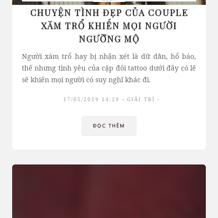
CHUYỆN TÌNH ĐẸP CỦA COUPLE
XĂM TRỔ KHIẾN MỌI NGƯỜI
NGƯỠNG MỘ
Người xăm trổ hay bị nhận xét là dữ dằn, hổ báo,
thế nhưng tình yêu của cặp đôi tattoo dưới đây có lẽ
sẽ khiến mọi người có suy nghĩ khác đi.
17/05/2019 14:29
GIẢI TRÍ
ĐỌC THÊM