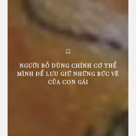
NGƯỜI BỐ DÙNG CHÍNH CƠ THỂ
MÌNH ĐỂ LƯU GIỮ NHỮNG BỨC VẼ
CỦA CON GÁI