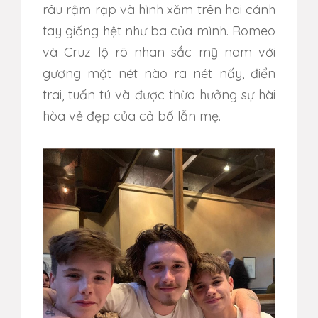
râu rậm rạp và hình xăm trên hai cánh
tay giống hệt như ba của mình. Romeo
và Cruz lộ rõ nhan sắc mỹ nam với
gương mặt nét nào ra nét nấy, điển
trai, tuấn tú và được thừa hưởng sự hài
hòa vẻ đẹp của cả bố lẫn mẹ.