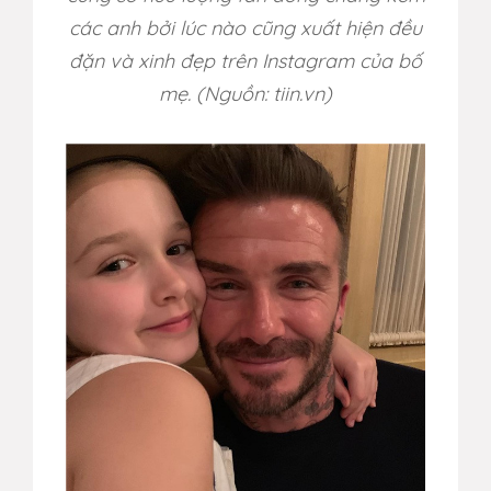
các anh bởi lúc nào cũng xuất hiện đều
đặn và xinh đẹp trên Instagram của bố
mẹ. (Nguồn: tiin.vn)