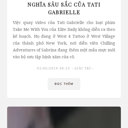
NGHĨA SÂU SẮC CỦA TATI
GABRIELLE
Việc quay video của Tati Gabrielle cho loạt phim
Take Me With You của Elite Daily không diễn ra theo
kế hoạch. Họ đang ở West 4 Tattoo ở West Village
của thành phố New York, nơi diễn viên Chilling
Adventures of Sabrina đang thêm một mẩu mực mới
vào bộ sưu tập hình xăm của cô.
02/06/2019 00:25
GIẢI TRÍ
ĐỌC THÊM