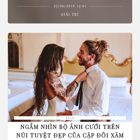
23/06/2019 12:41
GIẢI TRÍ
BELA
NGẮM NHÌN BỘ ẢNH CƯỚI TRÊN
NÚI TUYỆT ĐẸP CỦA CẶP ĐÔI XĂM