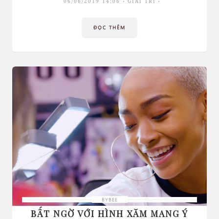
06/06/2019 14:06
GIẢI TRÍ
ĐỌC THÊM
BYBEE
BẤT NGỜ VỚI HÌNH XĂM MANG Ý