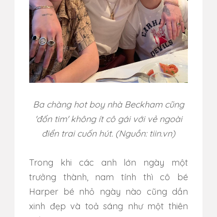
Ba chàng hot boy nhà Beckham cũng
'đốn tim' không ít cô gái với vẻ ngoài
điển trai cuốn hút. (Nguồn: tiin.vn)
Trong khi các anh lớn ngày một
trưởng thành, nam tính thì cô bé
Harper bé nhỏ ngày nào cũng dần
xinh đẹp và toả sáng như một thiên