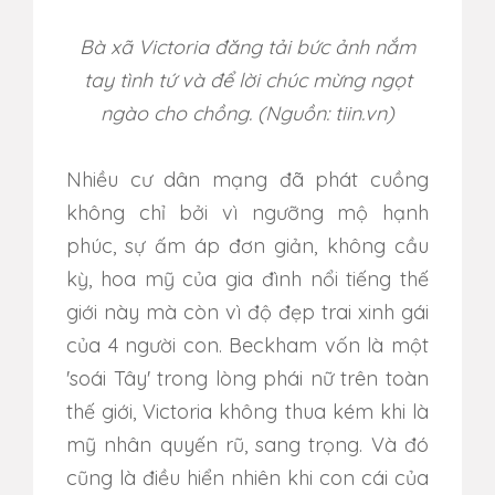
Bà xã Victoria đăng tải bức ảnh nắm
tay tình tứ và để lời chúc mừng ngọt
ngào cho chồng. (Nguồn: tiin.vn)
Nhiều cư dân mạng đã phát cuồng
không chỉ bởi vì ngưỡng mộ hạnh
phúc, sự ấm áp đơn giản, không cầu
kỳ, hoa mỹ của gia đình nổi tiếng thế
giới này mà còn vì độ đẹp trai xinh gái
của 4 người con. Beckham vốn là một
'soái Tây' trong lòng phái nữ trên toàn
thế giới, Victoria không thua kém khi là
mỹ nhân quyến rũ, sang trọng. Và đó
cũng là điều hiển nhiên khi con cái của