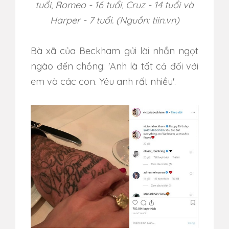
tuổi, Romeo - 16 tuổi, Cruz - 14 tuổi và
Harper - 7 tuổi. (Nguồn: tiin.vn)
Bà xã của Beckham gửi lời nhắn ngọt
ngào đến chồng: 'Anh là tất cả đối với
em và các con. Yêu anh rất nhiều'.