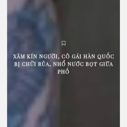
XĂM KÍN NGƯỜI, CÔ GÁI HÀN QUỐC
BỊ CHỬI RỦA, NHỔ NƯỚC BỌT GIỮA
PHỐ