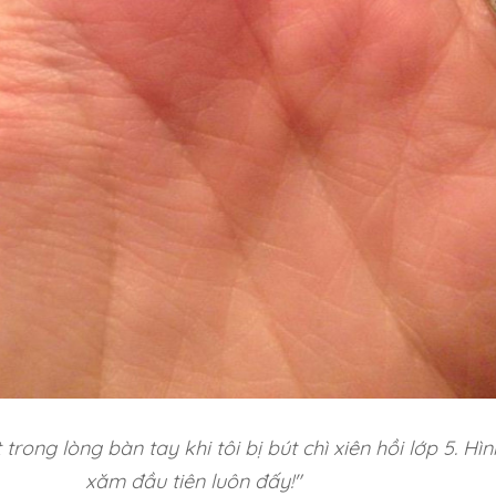
trong lòng bàn tay khi tôi bị bút chì xiên hồi lớp 5. Hìn
xăm đầu tiên luôn đấy!"