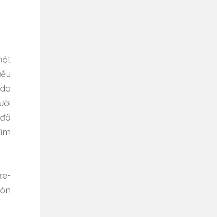
một
iều
 do
ười
 đã
tìm
re-
còn