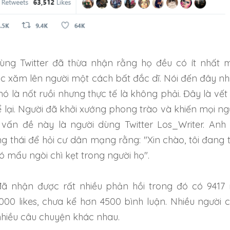
ùng Twitter đã thừa nhận rằng họ đều có ít nhất 
 xăm lên người một cách bất đắc dĩ. Nói đến đây nh
nó là nốt ruồi nhưng thực tế là không phải. Đây là vết
ể lại. Người đã khởi xướng phong trào và khiến mọi ng
vấn đề này là người dùng Twitter Los_Writer. Anh
g thái để hỏi cư dân mạng rằng: "Xin chào, tôi đang 
 mẩu ngòi chì kẹt trong người họ".
ã nhận được rất nhiều phản hồi trong đó có 9417 
.000 likes, chưa kể hơn 4500 bình luận. Nhiều người 
 nhiều câu chuyện khác nhau.