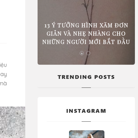
 PHẢI ĐI
13 Ý TƯỞNG HÌNH XĂM ĐƠN
GIÚP BẠN
GIẢN VÀ NHẸ NHÀNG CHO
C BIỆT
NHỮNG NGƯỜI MỚI BẮT ĐẦU
hay
TRENDING POSTS
 mà
INSTAGRAM