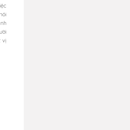
iệc
nói
ình
ười
 vị