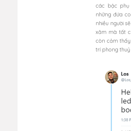
các bậc phụ 
những đứa co
nhiều người sẽ
xăm mà tất c
còn cảm thấy 
trí phong thuỷ