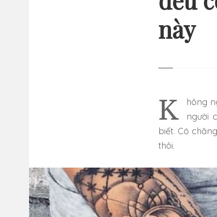
đều c
này
13 
GI
NHỮ
Không ngờ cả thế giới lại trùng ý tưởng đến như vậy. Hàng triệu
người 
biết. Có chăng
thôi.