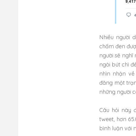
Nhiều người d
chấm đen được
người sẽ nghĩ 
ngòi bút chì đ
nhìn nhận về 
đăng một trạn
những người có
Câu hỏi này đ
tweet, hơn 65
bình luận với