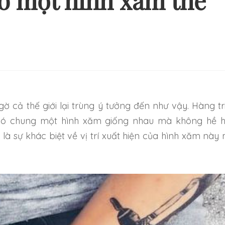
ó một hình xăm thế
Ý TƯỞNG HÌNH XĂM ĐƠN
NHỮNG HÌNH XĂM
ẢN VÀ NHẸ NHÀNG CHO
THEO CẶP MỚI 
NG NGƯỜI MỚI BẮT ĐẦU
TRỞ NÊN ĐẶ
có chung một hình xăm giống nhau mà không hề 
 là sự khác biệt về vị trí xuất hiện của hình xăm này