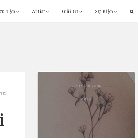
ưu Tập
Artist
Giải trí
Sự Kiện
43
20/11/2018 20:36
 TRÍ
AUTO
i