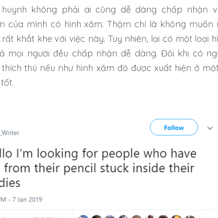
huynh không phải ai cũng dễ dàng chấp nhận v
n của mình có hình xăm. Thậm chí là không muốn 
 rất khắt khe với việc này. Tuy nhiên, lại có một loại h
ả mọi người đều chấp nhận dễ dàng. Đôi khi có ng
thích thú nếu như hình xăm đó được xuất hiện ở một
 tốt.