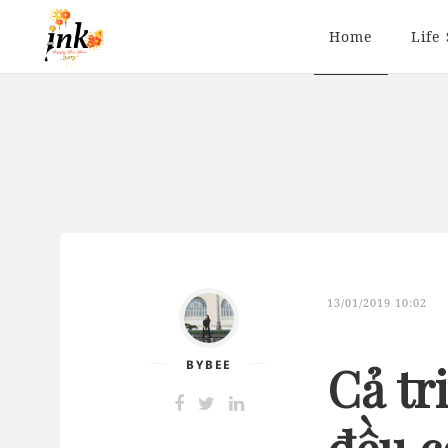
Home
Life 
13/01/2019 10:02
BYBEE
Cả tr