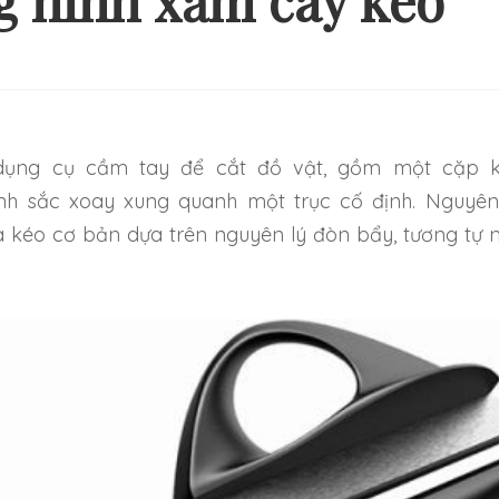
 hình xăm cây kéo
Ý TƯỞNG HÌNH XĂM ĐƠN
NHỮNG HÌNH XĂM
ẢN VÀ NHẸ NHÀNG CHO
THEO CẶP MỚI 
NG NGƯỜI MỚI BẮT ĐẦU
TRỞ NÊN ĐẶ
ạnh sắc xoay xung quanh một trục cố định. Nguyên
 kéo cơ bản dựa trên nguyên lý đòn bẩy, tương tự 