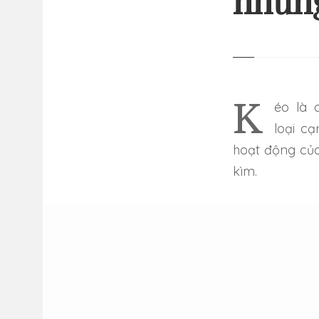
những
13 
GI
NHỮ
Kéo là dụng cụ cầm tay để cắt đồ vật, gồm một cặp kim
loại c
hoạt động của
kìm.