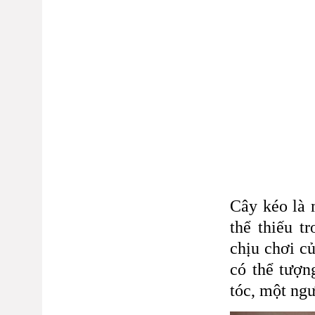
Cây kéo là 
thể thiếu t
chịu chơi củ
có thể tượn
tóc, một ngư