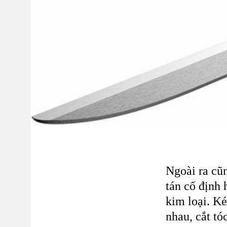
Ngoài ra cũ
tán cố định 
kim loại. Ké
nhau,
cắt
tó