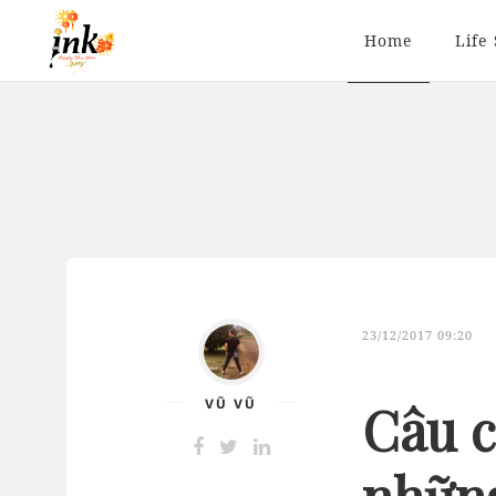
Home
Life 
23/12/2017 09:20
VŨ VŨ
Câu c