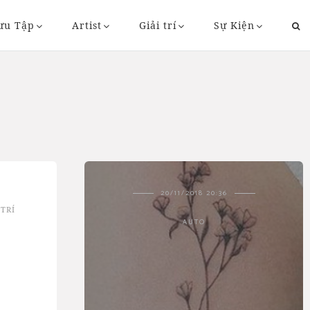
ưu Tập
Artist
Giải trí
Sự Kiện
43
20/11/2018 20:36
 TRÍ
AUTO