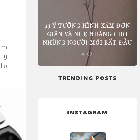
 PHẢI ĐI
13 Ý TƯỞNG HÌNH XĂM ĐƠN
GIÚP BẠN
GIẢN VÀ NHẸ NHÀNG CHO
C BIỆT
NHỮNG NGƯỜI MỚI BẮT ĐẦU
 lý
như
TRENDING POSTS
INSTAGRAM