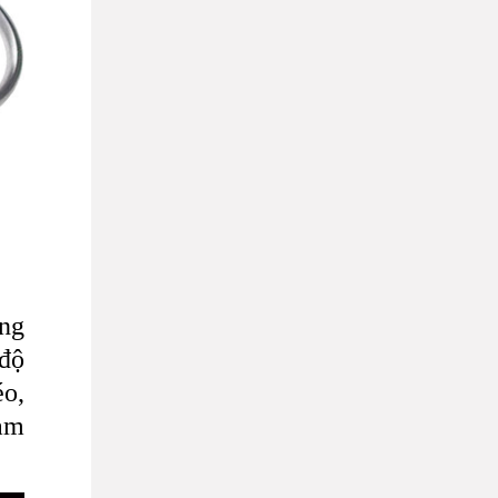
ông
 độ
éo,
làm