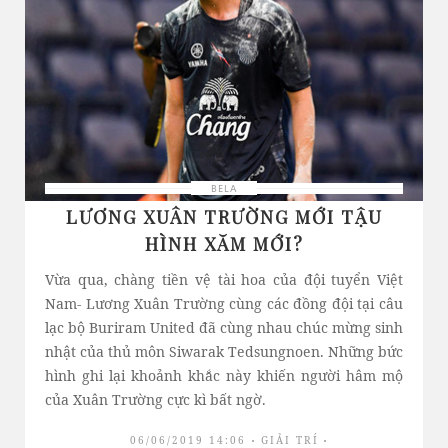
BELA
LƯƠNG XUÂN TRƯỜNG MỚI TẬU
HÌNH XĂM MỚI?
Vừa qua, chàng tiền vệ tài hoa của đội tuyển Việt
Nam- Lương Xuân Trường cùng các đồng đội tại câu
lạc bộ Buriram United đã cùng nhau chúc mừng sinh
nhật của thủ môn Siwarak Tedsungnoen. Những bức
hình ghi lại khoảnh khắc này khiến người hâm mộ
của Xuân Trường cực kì bất ngờ.
06/06/2019 14:06
GIẢI TRÍ