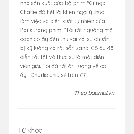
nhà sản xuất của bộ phim "Gringo".
Charlie đã hết lời khen ngợi ý thức
làm việc và diễn xuất tự nhiên của
Paris trong phim. "Tôi rất ngưỡng mộ
cách cô ấy đến thử vai với sự chuẩn
bị kỹ lưỡng và rất sẵn sàng. Cô ấy đã
diễn rất tốt và thực sự là một diễn
viên giỏi. Tôi đã rất ấn tượng về cô
ấy", Charlie chia sẻ trên
ET
.
Theo baomoi.vn
Từ khóa