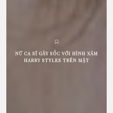
NỮ CA SĨ GÂY SỐC VỚI HÌNH XĂM
HARRY STYLES TRÊN MẶT