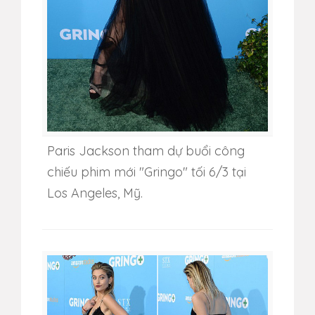
Paris Jackson tham dự buổi công
chiếu phim mới "Gringo" tối 6/3 tại
Los Angeles, Mỹ.