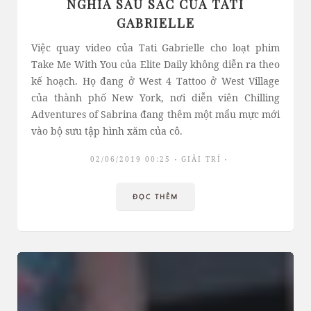
NGHĨA SÂU SẮC CỦA TATI
GABRIELLE
Việc quay video của Tati Gabrielle cho loạt phim
Take Me With You của Elite Daily không diễn ra theo
kế hoạch. Họ đang ở West 4 Tattoo ở West Village
của thành phố New York, nơi diễn viên Chilling
Adventures of Sabrina đang thêm một mẩu mực mới
vào bộ sưu tập hình xăm của cô.
02/06/2019 00:25
GIẢI TRÍ
ĐỌC THÊM