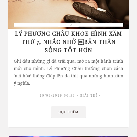
BELA
LÝ PHƯƠNG CHÂU KHOE HÌNH XĂM
THỨ 7, NHẮC NHỞ BẢN THÂN
SỐNG TỐT HƠN
Ghi dấu những gì đã trải qua, mở ra một hành trình
mới cho mình, Lý Phương Châu thường chọn cách
'mã hóa’ thông điệp lên da thịt qua những hình xăm
ý nghĩa.
19/05/2019 00:56
GIẢI TRÍ
ĐỌC THÊM