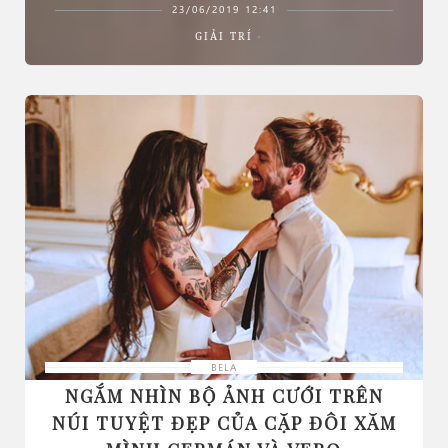
23/06/2019 12:41
GIẢI TRÍ
BELA
NGẮM NHÌN BỘ ẢNH CƯỚI TRÊN
NÚI TUYỆT ĐẸP CỦA CẶP ĐÔI XĂM