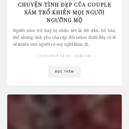
CHUYỆN TÌNH ĐẸP CỦA COUPLE
XĂM TRỔ KHIẾN MỌI NGƯỜI
NGƯỠNG MỘ
Người xăm trổ hay bị nhận xét là dữ dằn, hổ báo,
thế nhưng tình yêu của cặp đôi tattoo dưới đây có lẽ
sẽ khiến mọi người có suy nghĩ khác đi.
17/05/2019 14:29
GIẢI TRÍ
ĐỌC THÊM