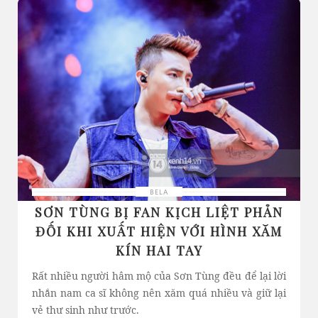
BELA
SƠN TÙNG BỊ FAN KỊCH LIỆT PHẢN
ĐỐI KHI XUẤT HIỆN VỚI HÌNH XĂM
KÍN HAI TAY
Rất nhiều người hâm mộ của Sơn Tùng đều để lại lời
nhắn nam ca sĩ không nên xăm quá nhiều và giữ lại
vẻ thư sinh như trước.