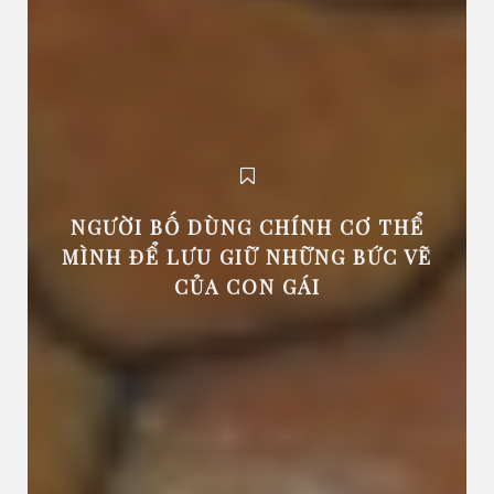
NGƯỜI BỐ DÙNG CHÍNH CƠ THỂ
MÌNH ĐỂ LƯU GIỮ NHỮNG BỨC VẼ
CỦA CON GÁI