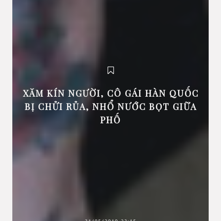
XĂM KÍN NGƯỜI, CÔ GÁI HÀN QUỐC
BỊ CHỬI RỦA, NHỔ NƯỚC BỌT GIỮA
PHỐ
31/05/2019 23:15