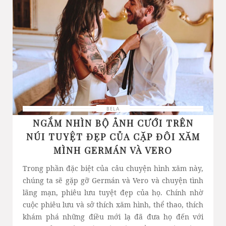
BELA
NGẮM NHÌN BỘ ẢNH CƯỚI TRÊN
NÚI TUYỆT ĐẸP CỦA CẶP ĐÔI XĂM
MÌNH GERMÁN VÀ VERO
Trong phần đặc biệt của câu chuyện hình xăm này,
chúng ta sẽ gặp gỡ Germán và Vero và chuyện tình
lãng mạn, phiêu lưu tuyệt đẹp của họ. Chính nhờ
cuộc phiêu lưu và sở thích xăm hình, thể thao, thích
khám phá những điều mới lạ đã đưa họ đến với