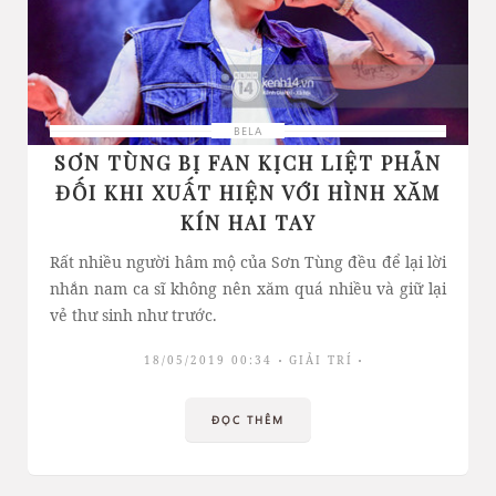
BELA
SƠN TÙNG BỊ FAN KỊCH LIỆT PHẢN
ĐỐI KHI XUẤT HIỆN VỚI HÌNH XĂM
KÍN HAI TAY
Rất nhiều người hâm mộ của Sơn Tùng đều để lại lời
nhắn nam ca sĩ không nên xăm quá nhiều và giữ lại
vẻ thư sinh như trước.
18/05/2019 00:34
GIẢI TRÍ
ĐỌC THÊM