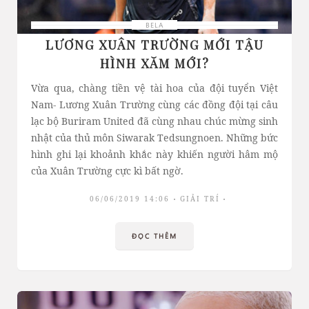
BELA
LƯƠNG XUÂN TRƯỜNG MỚI TẬU
HÌNH XĂM MỚI?
Vừa qua, chàng tiền vệ tài hoa của đội tuyển Việt
Nam- Lương Xuân Trường cùng các đồng đội tại câu
lạc bộ Buriram United đã cùng nhau chúc mừng sinh
nhật của thủ môn Siwarak Tedsungnoen. Những bức
hình ghi lại khoảnh khắc này khiến người hâm mộ
của Xuân Trường cực kì bất ngờ.
06/06/2019 14:06
GIẢI TRÍ
ĐỌC THÊM