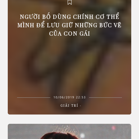
NGƯỜI BỐ DÙNG CHÍNH CƠ THỂ
MÌNH ĐỂ LƯU GIỮ NHỮNG BỨC VẼ
CỦA CON GÁI
10/06/2019 22:53
GIẢI TRÍ