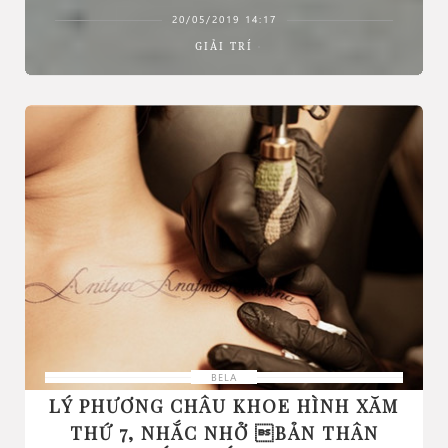
20/05/2019 14:17
GIẢI TRÍ
BELA
LÝ PHƯƠNG CHÂU KHOE HÌNH XĂM
THỨ 7, NHẮC NHỞ BẢN THÂN