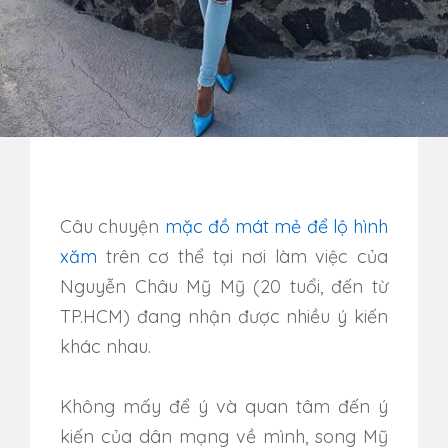
Câu chuyện
mặc đồ mát mẻ để lộ hình
xăm
trên cơ thể tại nơi làm việc của
Nguyễn Châu Mỹ Mỹ (20 tuổi, đến từ
TP.HCM) đang nhận được nhiều ý kiến
khác nhau.
Không mấy để ý và quan tâm đến ý
kiến của dân mạng về mình, song Mỹ