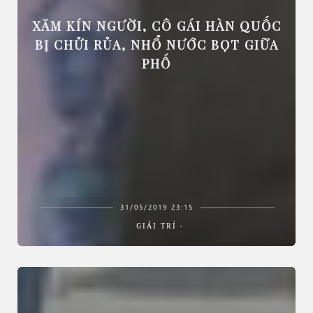
XĂM KÍN NGƯỜI, CÔ GÁI HÀN QUỐC
BỊ CHỬI RỦA, NHỔ NƯỚC BỌT GIỮA
PHỐ
31/05/2019 23:15
GIẢI TRÍ