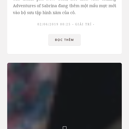
Adventures of Sabrina đang thêm một mẩu mực mới
vào bộ sưu tập hình xăm của cô.
02/06/2019 00:25
GIẢI TRÍ
ĐỌC THÊM