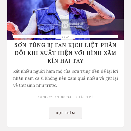
BELA
SƠN TÙNG BỊ FAN KỊCH LIỆT PHẢN
ĐỐI KHI XUẤT HIỆN VỚI HÌNH XĂM
KÍN HAI TAY
Rất nhiều người hâm mộ của Sơn Tùng đều để lại lời
nhắn nam ca sĩ không nên xăm quá nhiều và giữ lại
vẻ thư sinh như trước.
18/05/2019 00:34
GIẢI TRÍ
ĐỌC THÊM