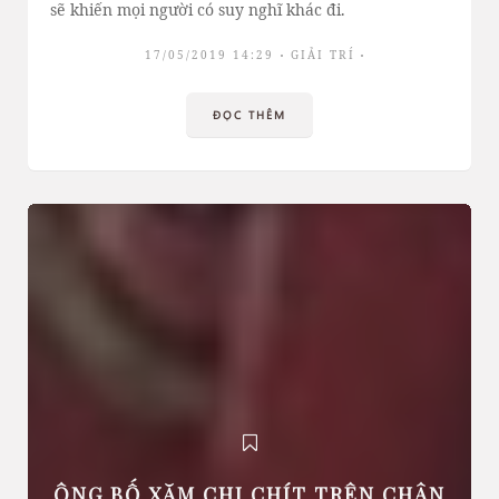
sẽ khiến mọi người có suy nghĩ khác đi.
17/05/2019 14:29
GIẢI TRÍ
ĐỌC THÊM
ÔNG BỐ XĂM CHI CHÍT TRÊN CHÂN