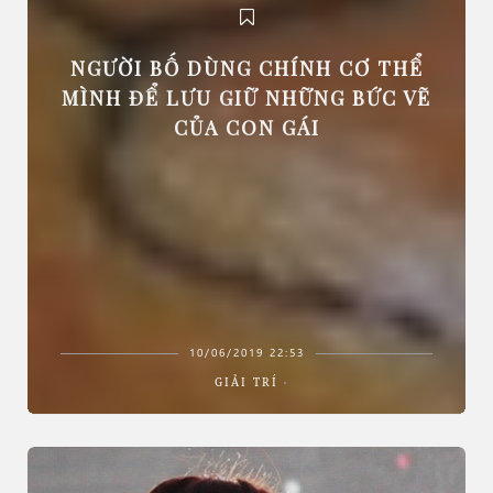
NGƯỜI BỐ DÙNG CHÍNH CƠ THỂ
MÌNH ĐỂ LƯU GIỮ NHỮNG BỨC VẼ
CỦA CON GÁI
10/06/2019 22:53
GIẢI TRÍ