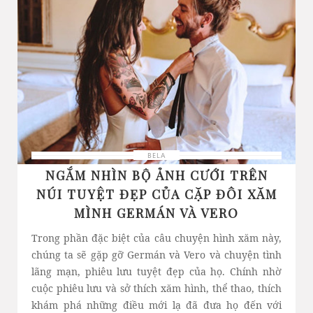
BELA
NGẮM NHÌN BỘ ẢNH CƯỚI TRÊN
NÚI TUYỆT ĐẸP CỦA CẶP ĐÔI XĂM
MÌNH GERMÁN VÀ VERO
Trong phần đặc biệt của câu chuyện hình xăm này,
chúng ta sẽ gặp gỡ Germán và Vero và chuyện tình
lãng mạn, phiêu lưu tuyệt đẹp của họ. Chính nhờ
cuộc phiêu lưu và sở thích xăm hình, thể thao, thích
khám phá những điều mới lạ đã đưa họ đến với