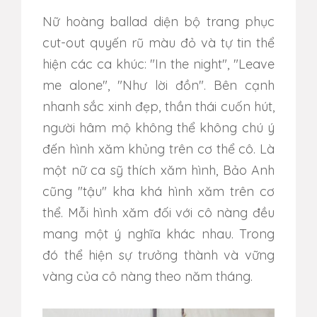
Nữ hoàng ballad diện bộ trang phục
cut-out quyến rũ màu đỏ và tự tin thể
hiện các ca khúc: "In the night", "Leave
me alone", "Như lời đồn". Bên cạnh
nhanh sắc xinh đẹp, thần thái cuốn hút,
người hâm mộ không thể không chú ý
đến hình xăm khủng trên cơ thể cô. Là
một nữ ca sỹ thích xăm hình, Bảo Anh
cũng "tậu" kha khá hình xăm trên cơ
thể. Mỗi hình xăm đối với cô nàng đều
mang một ý nghĩa khác nhau. Trong
đó thể hiện sự trưởng thành và vững
vàng của cô nàng theo năm tháng.