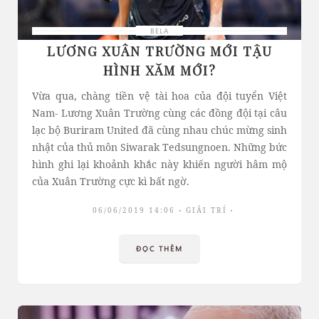
BELA
LƯƠNG XUÂN TRƯỜNG MỚI TẬU
HÌNH XĂM MỚI?
Vừa qua, chàng tiền vệ tài hoa của đội tuyển Việt
Nam- Lương Xuân Trường cùng các đồng đội tại câu
lạc bộ Buriram United đã cùng nhau chúc mừng sinh
nhật của thủ môn Siwarak Tedsungnoen. Những bức
hình ghi lại khoảnh khắc này khiến người hâm mộ
của Xuân Trường cực kì bất ngờ.
06/06/2019 14:06
GIẢI TRÍ
ĐỌC THÊM