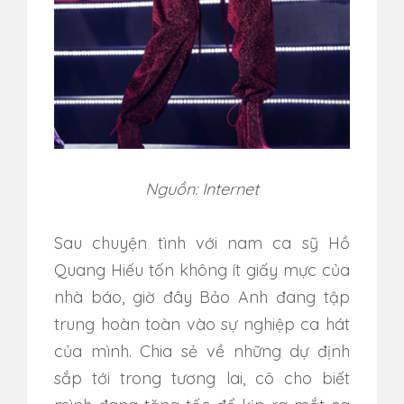
Nguồn: Internet
Sau chuyện tình với nam ca sỹ Hồ
Quang Hiếu tốn không ít giấy mực của
nhà báo, giờ đây Bảo Anh đang tập
trung hoàn toàn vào sự nghiệp ca hát
của mình. Chia sẻ về những dự định
sắp tới trong tương lai, cô cho biết