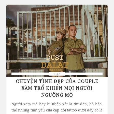
BELA
CHUYỆN TÌNH ĐẸP CỦA COUPLE
XĂM TRỔ KHIẾN MỌI NGƯỜI
NGƯỠNG MỘ
Người xăm trổ hay bị nhận xét là dữ dằn, hổ báo,
thế nhưng tình yêu của cặp đôi tattoo dưới đây có lẽ