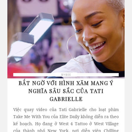
BYBEE
BẤT NGỜ VỚI HÌNH XĂM MANG Ý
NGHĨA SÂU SẮC CỦA TATI
GABRIELLE
Việc quay video của Tati Gabrielle cho loạt phim
Take Me With You của Elite Daily không diễn ra theo
kế hoạch. Họ đang ở West 4 Tattoo ở West Village
của thành phố New York, nơi diễn viên Chilling