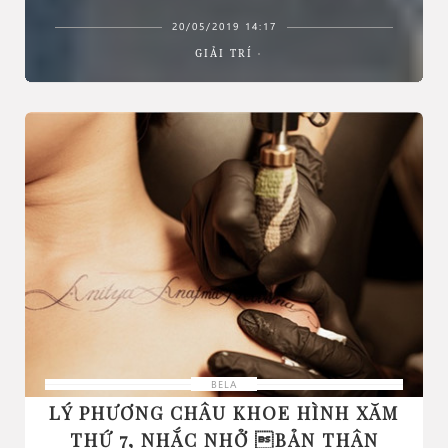
20/05/2019 14:17
GIẢI TRÍ
BELA
LÝ PHƯƠNG CHÂU KHOE HÌNH XĂM
THỨ 7, NHẮC NHỞ BẢN THÂN