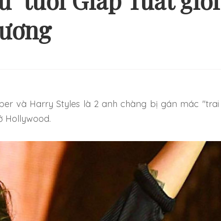
hư" tuổi Giáp Tuất giỏi
đương
Ý TƯỞNG HÌNH XĂM ĐƠN
NHỮNG HÌNH XĂM
ẢN VÀ NHẸ NHÀNG CHO
THEO CẶP MỚI 
NG NGƯỜI MỚI BẮT ĐẦU
TRỞ NÊN ĐẶ
 ở Hollywood.