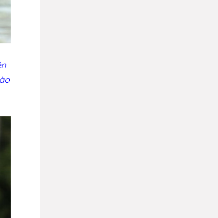
ên
nào