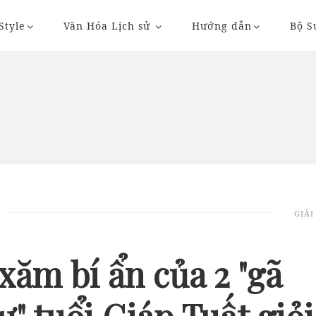
Style
Văn Hóa Lịch sử
Hướng dẫn
Bộ S
20/11/2018 20:36
23/11/2018 09:
GIẢI
AUTO
AUTO
xăm bí ẩn của 2 "gã