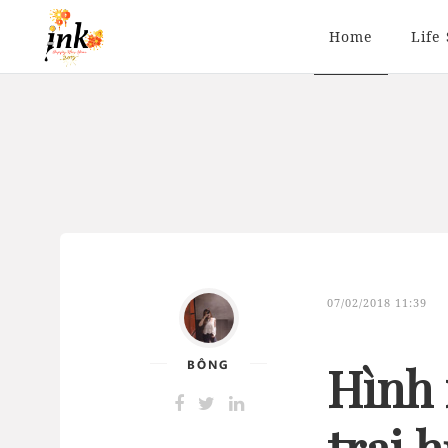
Home
Life 
07/02/2018 11:39
BÔNG
Hình 