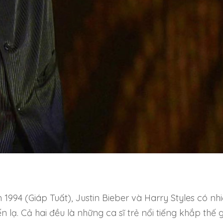
1994 (Giáp Tuất), Justin Bieber và Harry Styles có nh
 lạ. Cả hai đều là những ca sĩ trẻ nổi tiếng khắp thế gi