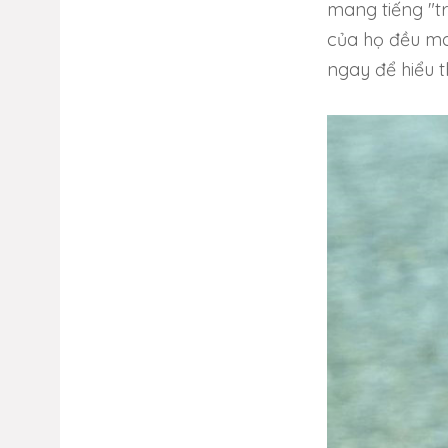
mang tiếng "tr
của họ đều m
ngay để hiểu t