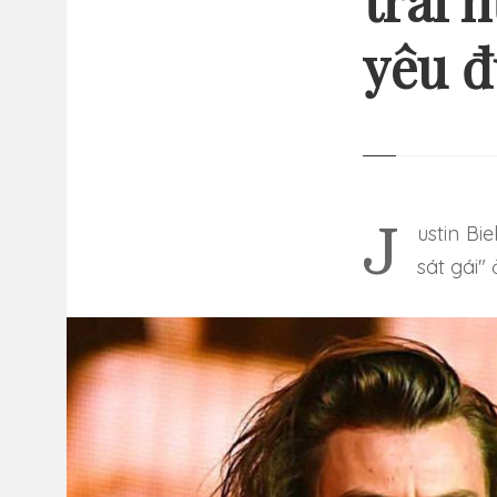
trai 
yêu 
13 
GI
NHỮ
Justin Bieber và Harry Styles là 2 anh chàng bị gán mác "trai hư
sát gái"