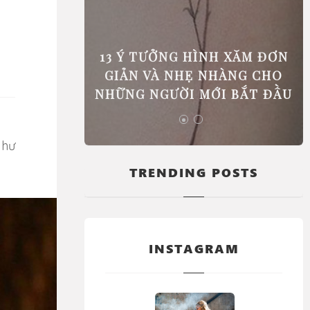
 PHẢI ĐI
13 Ý TƯỞNG HÌNH XĂM ĐƠN
GIÚP BẠN
GIẢN VÀ NHẸ NHÀNG CHO
C BIỆT
NHỮNG NGƯỜI MỚI BẮT ĐẦU
TRENDING POSTS
INSTAGRAM