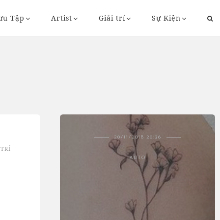
ưu Tập
Artist
Giải trí
Sự Kiện
43
20/11/2018 20:36
 TRÍ
AUTO