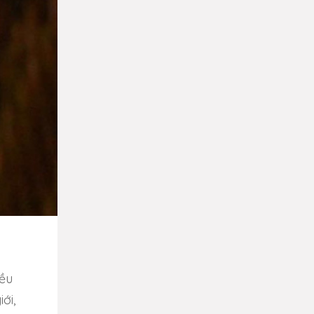
iều
ới,