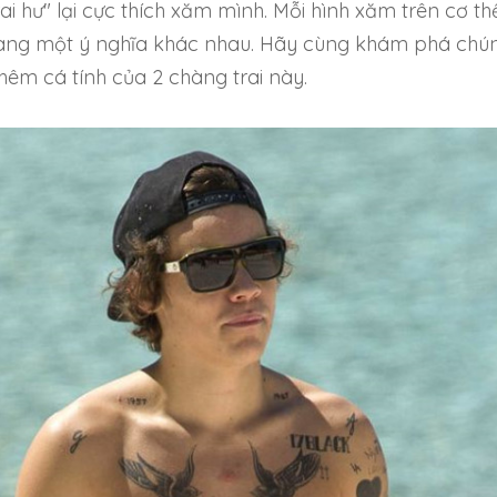
ai hư" lại cực thích xăm mình. Mỗi hình xăm trên cơ th
ang một ý nghĩa khác nhau. Hãy cùng khám phá chú
hêm cá tính của 2 chàng trai này.