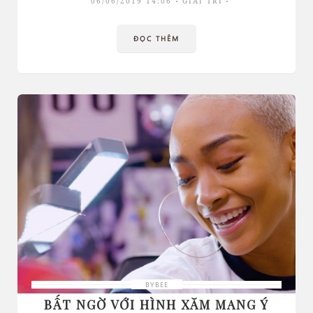
06/06/2019 14:06
GIẢI TRÍ
ĐỌC THÊM
BYBEE
BẤT NGỜ VỚI HÌNH XĂM MANG Ý