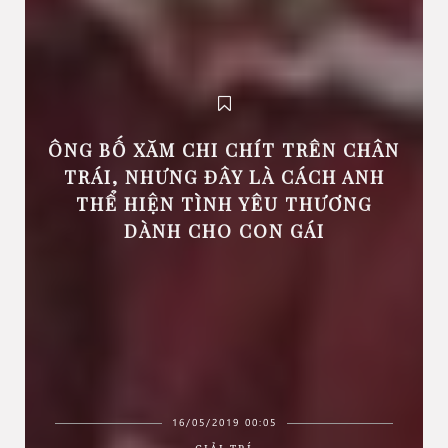
ÔNG BỐ XĂM CHI CHÍT TRÊN CHÂN
TRÁI, NHƯNG ĐÂY LÀ CÁCH ANH
THỂ HIỆN TÌNH YÊU THƯƠNG
DÀNH CHO CON GÁI
16/05/2019 00:05