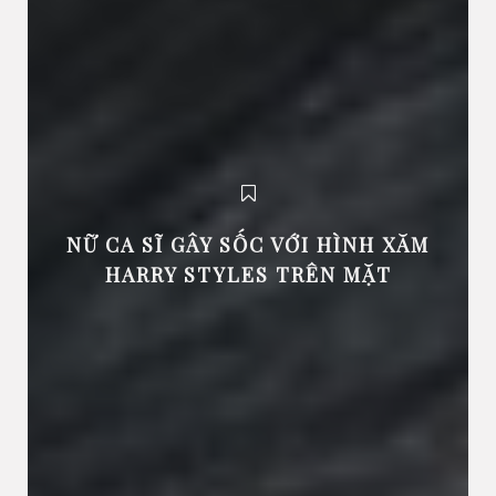
NỮ CA SĨ GÂY SỐC VỚI HÌNH XĂM
HARRY STYLES TRÊN MẶT