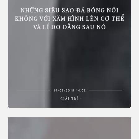
NHỮNG SIÊU SAO ĐÁ BÓNG NÓI
KHÔNG VỚI XĂM HÌNH LÊN CƠ THỂ
VÀ LÍ DO ĐẰNG SAU NÓ
14/05/2019 14:09
GIẢI TRÍ