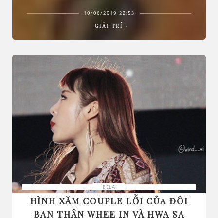
10/06/2019 22:53
GIẢI TRÍ
BELA
HÌNH XĂM COUPLE LỖI CỦA ĐÔI
BẠN THÂN WHEE IN VÀ HWA SA