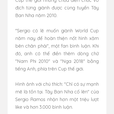
Cup thế giới nhưng chưa điền chức vô
địch từng giành được cùng tuyển Tây
Ban Nha năm 2010.
"Sergio có lẽ muốn giành World Cup
năm nay để hoàn thiện nốt hình xăm
bên chân phải", một fan bình luận. Khi
đó, anh có thể điền thêm dòng chữ
"Nam Phi 2010" và "Nga 2018" bằng
tiếng Anh, phía trên Cup thế giới.
Hình ảnh với chú thích: "Chỉ có sự mạnh
mẽ là tồn tại. Tây Ban Nha cố lên" của
Sergio Ramos nhận hơn một triệu lượt
like và hơn 3.000 bình luận.