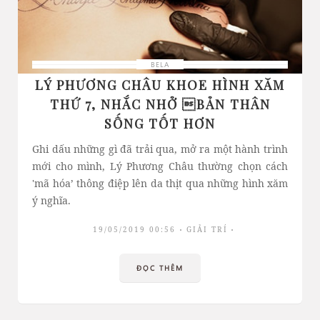
BELA
LÝ PHƯƠNG CHÂU KHOE HÌNH XĂM
THỨ 7, NHẮC NHỞ BẢN THÂN
SỐNG TỐT HƠN
Ghi dấu những gì đã trải qua, mở ra một hành trình
mới cho mình, Lý Phương Châu thường chọn cách
'mã hóa’ thông điệp lên da thịt qua những hình xăm
ý nghĩa.
19/05/2019 00:56
GIẢI TRÍ
ĐỌC THÊM