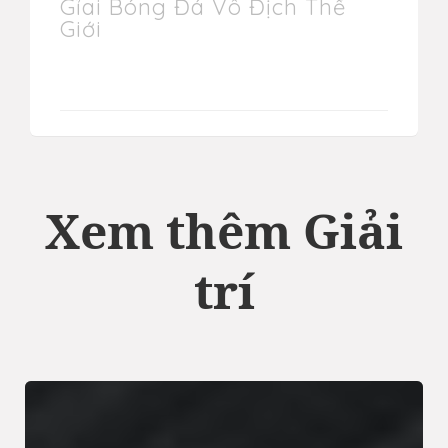
Gỉai Bóng Đá Vô Địch Thế
Giới
Xem thêm Giải
trí