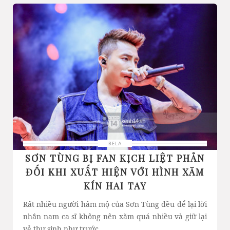
BELA
SƠN TÙNG BỊ FAN KỊCH LIỆT PHẢN
ĐỐI KHI XUẤT HIỆN VỚI HÌNH XĂM
KÍN HAI TAY
Rất nhiều người hâm mộ của Sơn Tùng đều để lại lời
nhắn nam ca sĩ không nên xăm quá nhiều và giữ lại
vẻ thư sinh như trước.