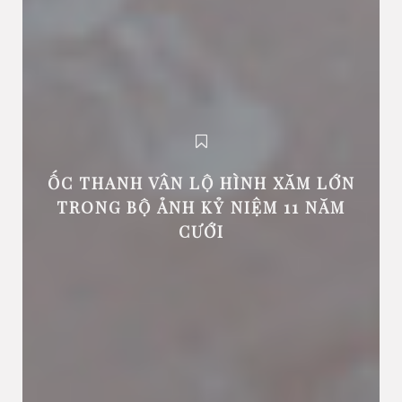
ỐC THANH VÂN LỘ HÌNH XĂM LỚN
TRONG BỘ ẢNH KỶ NIỆM 11 NĂM
CƯỚI