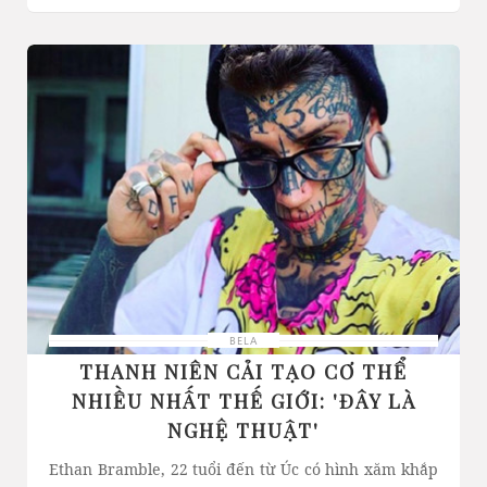
BELA
THANH NIÊN CẢI TẠO CƠ THỂ
NHIỀU NHẤT THẾ GIỚI: 'ĐÂY LÀ
NGHỆ THUẬT'
Ethan Bramble, 22 tuổi đến từ Úc có hình xăm khắp