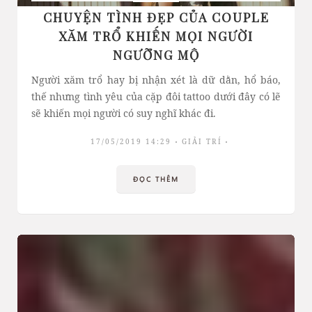
CHUYỆN TÌNH ĐẸP CỦA COUPLE
XĂM TRỔ KHIẾN MỌI NGƯỜI
NGƯỠNG MỘ
Người xăm trổ hay bị nhận xét là dữ dằn, hổ báo,
thế nhưng tình yêu của cặp đôi tattoo dưới đây có lẽ
sẽ khiến mọi người có suy nghĩ khác đi.
17/05/2019 14:29
GIẢI TRÍ
ĐỌC THÊM