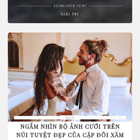
23/06/2019 12:41
GIẢI TRÍ
BELA
NGẮM NHÌN BỘ ẢNH CƯỚI TRÊN
NÚI TUYỆT ĐẸP CỦA CẶP ĐÔI XĂM