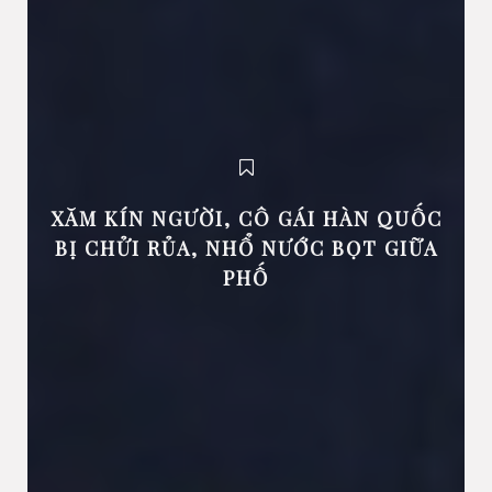
XĂM KÍN NGƯỜI, CÔ GÁI HÀN QUỐC
BỊ CHỬI RỦA, NHỔ NƯỚC BỌT GIỮA
PHỐ