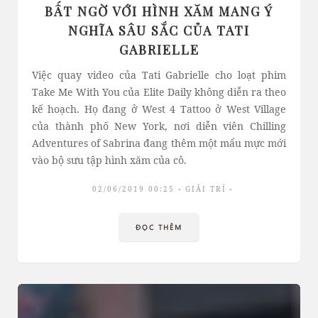
BẤT NGỜ VỚI HÌNH XĂM MANG Ý
NGHĨA SÂU SẮC CỦA TATI
GABRIELLE
Việc quay video của Tati Gabrielle cho loạt phim
Take Me With You của Elite Daily không diễn ra theo
kế hoạch. Họ đang ở West 4 Tattoo ở West Village
của thành phố New York, nơi diễn viên Chilling
Adventures of Sabrina đang thêm một mẩu mực mới
vào bộ sưu tập hình xăm của cô.
02/06/2019 00:25
GIẢI TRÍ
ĐỌC THÊM