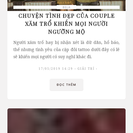
BELA
CHUYỆN TÌNH ĐẸP CỦA COUPLE
XĂM TRỔ KHIẾN MỌI NGƯỜI
NGƯỠNG MỘ
Người xăm trổ hay bị nhận xét là dữ dằn, hổ báo,
thế nhưng tình yêu của cặp đôi tattoo dưới đây có lẽ
sẽ khiến mọi người có suy nghĩ khác đi.
17/05/2019 14:29
GIẢI TRÍ
ĐỌC THÊM