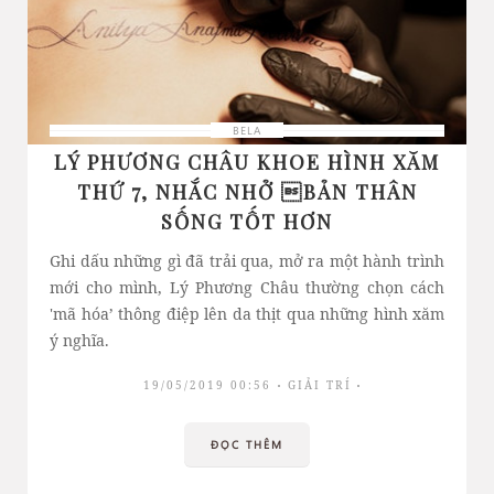
BELA
LÝ PHƯƠNG CHÂU KHOE HÌNH XĂM
THỨ 7, NHẮC NHỞ BẢN THÂN
SỐNG TỐT HƠN
Ghi dấu những gì đã trải qua, mở ra một hành trình
mới cho mình, Lý Phương Châu thường chọn cách
'mã hóa’ thông điệp lên da thịt qua những hình xăm
ý nghĩa.
19/05/2019 00:56
GIẢI TRÍ
ĐỌC THÊM