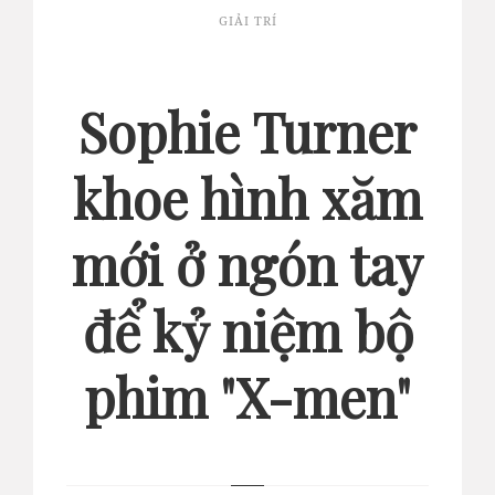
GIẢI TRÍ
Sophie Turner
khoe hình xăm
mới ở ngón tay
để kỷ niệm bộ
phim "X-men"