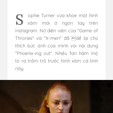
Sophie Turner vừa khoe một hình
xăm mới ở ngón tay trên
Instagram. Nữ diên viên của "Game of
Thrones" và "X-men" đã để lại chú
thích bức ảnh của mình vói nội dung
"Phoenix-ing out". Nhiều fan hâm mộ
tỏ ra trầm trồ trước hình xăm cá tính
này.