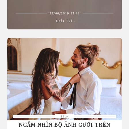
23/06/2019 12:41
GIẢI TRÍ
BELA
NGẮM NHÌN BỘ ẢNH CƯỚI TRÊN