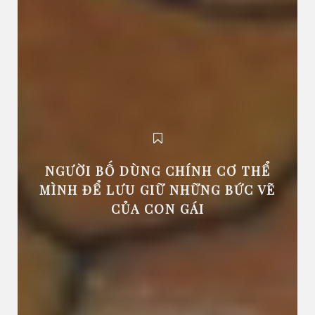
NGƯỜI BỐ DÙNG CHÍNH CƠ THỂ
MÌNH ĐỂ LƯU GIỮ NHỮNG BỨC VẼ
CỦA CON GÁI