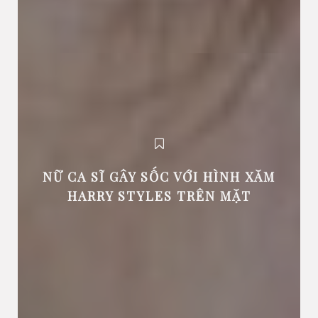
NỮ CA SĨ GÂY SỐC VỚI HÌNH XĂM
HARRY STYLES TRÊN MẶT