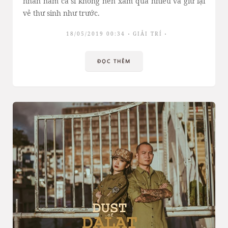
nhắn nam ca sĩ không nên xăm quá nhiều và giữ lại
vẻ thư sinh như trước.
18/05/2019 00:34
GIẢI TRÍ
ĐỌC THÊM