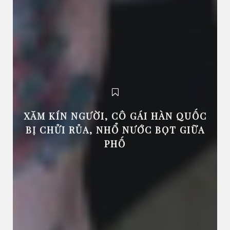
XĂM KÍN NGƯỜI, CÔ GÁI HÀN QUỐC
BỊ CHỬI RỦA, NHỔ NƯỚC BỌT GIỮA
PHỐ