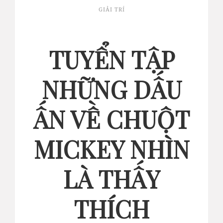
GIẢI TRÍ
TUYỂN TẬP
NHỮNG DẤU
ẤN VỀ CHUỘT
MICKEY NHÌN
LÀ THẤY
THÍCH