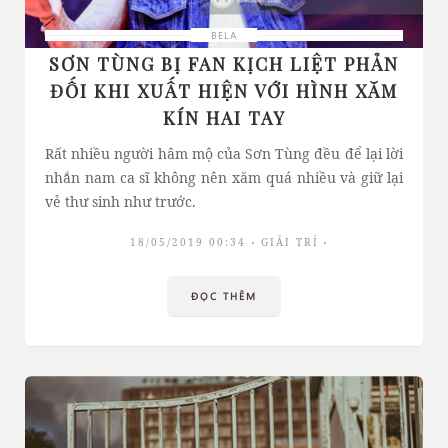
BELA
SƠN TÙNG BỊ FAN KỊCH LIỆT PHẢN
ĐỐI KHI XUẤT HIỆN VỚI HÌNH XĂM
KÍN HAI TAY
Rất nhiều người hâm mộ của Sơn Tùng đều để lại lời
nhắn nam ca sĩ không nên xăm quá nhiều và giữ lại
vẻ thư sinh như trước.
18/05/2019 00:34
GIẢI TRÍ
ĐỌC THÊM