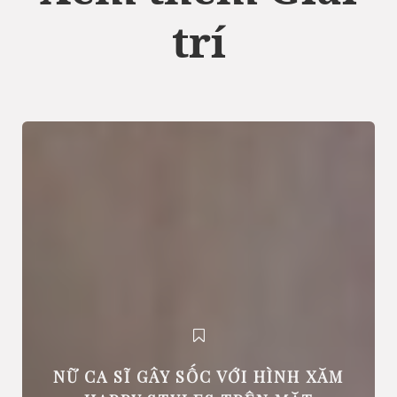
trí
NỮ CA SĨ GÂY SỐC VỚI HÌNH XĂM