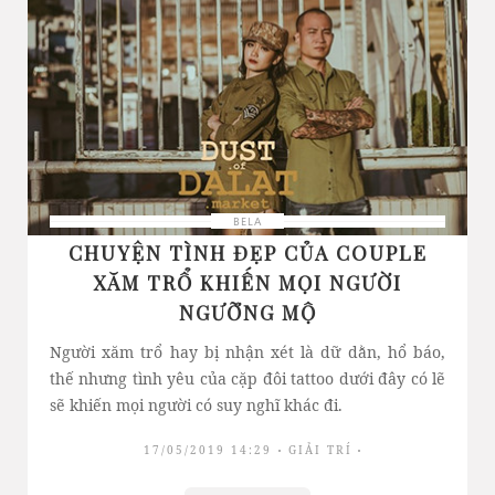
BELA
CHUYỆN TÌNH ĐẸP CỦA COUPLE
XĂM TRỔ KHIẾN MỌI NGƯỜI
NGƯỠNG MỘ
Người xăm trổ hay bị nhận xét là dữ dằn, hổ báo,
thế nhưng tình yêu của cặp đôi tattoo dưới đây có lẽ
sẽ khiến mọi người có suy nghĩ khác đi.
17/05/2019 14:29
GIẢI TRÍ