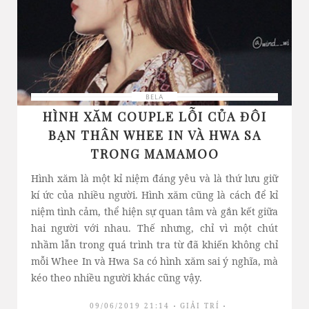
BELA
HÌNH XĂM COUPLE LỖI CỦA ĐÔI
BẠN THÂN WHEE IN VÀ HWA SA
TRONG MAMAMOO
Hình xăm là một kỉ niệm đáng yêu và là thứ lưu giữ
kí ức của nhiều người. Hình xăm cũng là cách để kỉ
niệm tình cảm, thể hiện sự quan tâm và gắn kết giữa
hai người với nhau. Thế nhưng, chỉ vì một chút
nhầm lẫn trong quá trình tra từ đã khiến không chỉ
mỗi Whee In và Hwa Sa có hình xăm sai ý nghĩa, mà
kéo theo nhiều người khác cũng vậy.
09/06/2019 21:14
GIẢI TRÍ