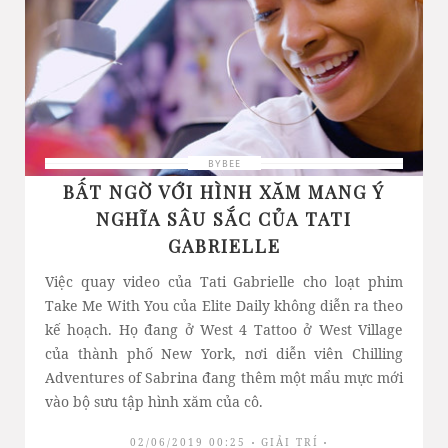
BYBEE
BẤT NGỜ VỚI HÌNH XĂM MANG Ý
NGHĨA SÂU SẮC CỦA TATI
GABRIELLE
Việc quay video của Tati Gabrielle cho loạt phim
Take Me With You của Elite Daily không diễn ra theo
kế hoạch. Họ đang ở West 4 Tattoo ở West Village
của thành phố New York, nơi diễn viên Chilling
Adventures of Sabrina đang thêm một mẩu mực mới
vào bộ sưu tập hình xăm của cô.
02/06/2019 00:25
GIẢI TRÍ