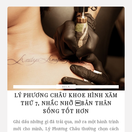
BELA
LÝ PHƯƠNG CHÂU KHOE HÌNH XĂM
THỨ 7, NHẮC NHỞ BẢN THÂN
SỐNG TỐT HƠN
Ghi dấu những gì đã trải qua, mở ra một hành trình
mới cho mình, Lý Phương Châu thường chọn cách