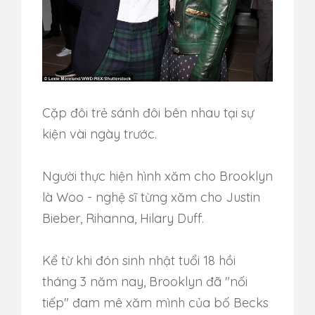
Cặp đôi trẻ sánh đôi bên nhau tại sự
kiện vài ngày trước.
Người thực hiện hình xăm cho Brooklyn
là Woo - nghệ sĩ từng xăm cho Justin
Bieber, Rihanna, Hilary Duff.
Kể từ khi đón sinh nhật tuổi 18 hồi
tháng 3 năm nay, Brooklyn đã "nối
tiếp" đam mê xăm mình của bố Becks