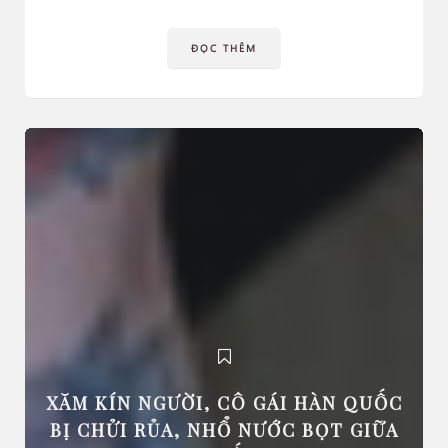
ĐỌC THÊM
XĂM KÍN NGƯỜI, CÔ GÁI HÀN QUỐC
BỊ CHỬI RỦA, NHỔ NƯỚC BỌT GIỮA