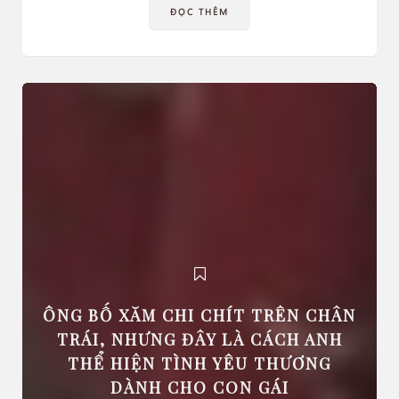
ĐỌC THÊM
ÔNG BỐ XĂM CHI CHÍT TRÊN CHÂN
TRÁI, NHƯNG ĐÂY LÀ CÁCH ANH
THỂ HIỆN TÌNH YÊU THƯƠNG
DÀNH CHO CON GÁI