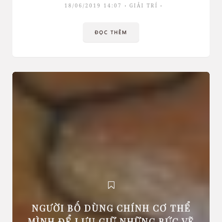
18/06/2019 14:07
GIẢI TRÍ
ĐỌC THÊM
NGƯỜI BỐ DÙNG CHÍNH CƠ THỂ
MÌNH ĐỂ LƯU GIỮ NHỮNG BỨC VẼ