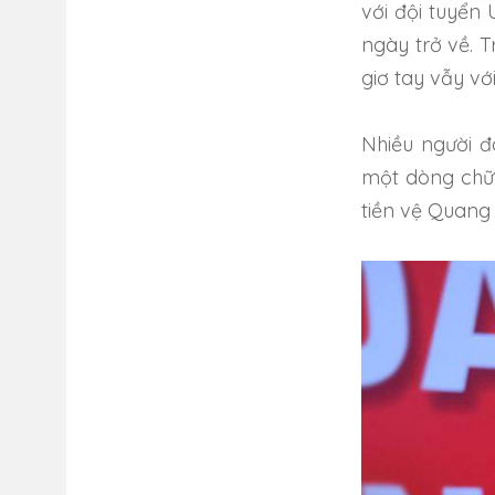
với đội tuyển
ngày trở về. T
giơ tay vẫy vớ
Nhiều người đ
một dòng chữ.
tiền vệ Quang 