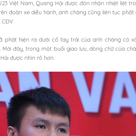
 U23 Việt Nam, Quang Hải được đón nhận nhiệt liệt tr
rên đoàn xe diễu hành, anh chàng cũng liên tục phất 
i CĐV.
ã phát hiện ra dưới cổ tay trái của anh chàng có 
 Mới đây, trong một buổi giao lưu, dòng chữ của ch
Hải được nhìn rõ hơn.