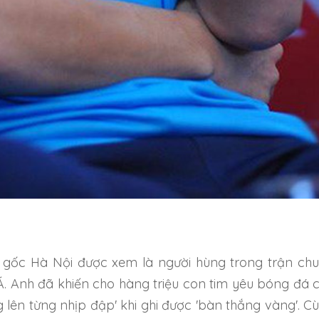
 gốc Hà Nội được xem là người hùng trong trận ch
Á. Anh đã khiến cho hàng triệu con tim yêu bóng đá 
 lên từng nhịp đập' khi ghi được 'bàn thắng vàng'. C