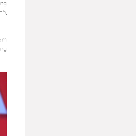
ong
cờ,
xăm
àng