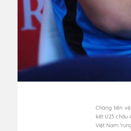
Chàng tiền vệ
kết U23 châu 
Việt Nam 'rung