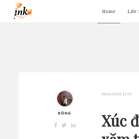
Home
Life 
30/01/2018 11:37
BÔNG
Xúc đ