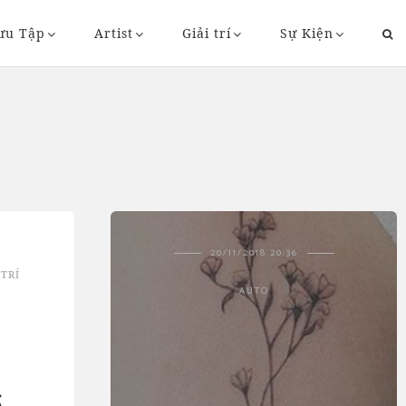
ưu Tập
Artist
Giải trí
Sự Kiện
43
20/11/2018 20:36
 TRÍ
AUTO