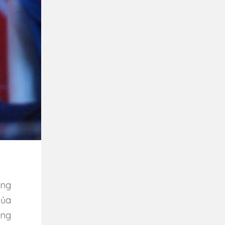
ung
của
ùng