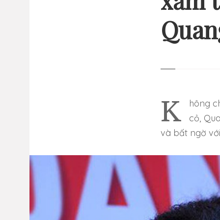
xăm t
Quan
13 
GI
NHỮ
Không chỉ gây sự chú ý với hình ảnh quyết liệt, mạnh mẽ trên sân
cỏ, Qu
và bất ngờ với