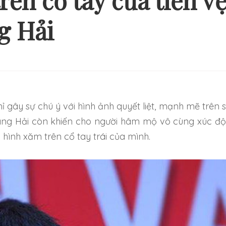
rên cổ tay của tiền v
g Hải
Ý TƯỞNG HÌNH XĂM ĐƠN
NHỮNG HÌNH XĂM
ẢN VÀ NHẸ NHÀNG CHO
THEO CẶP MỚI 
NG NGƯỜI MỚI BẮT ĐẦU
TRỞ NÊN ĐẶ
ang Hải còn khiến cho người hâm mộ vô cùng xúc đ
 hình xăm trên cổ tay trái của mình.