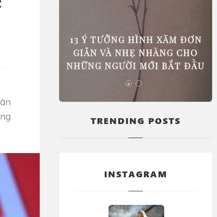
ệ
 PHẢI ĐI
13 Ý TƯỞNG HÌNH XĂM ĐƠN
GIÚP BẠN
GIẢN VÀ NHẸ NHÀNG CHO
C BIỆT
NHỮNG NGƯỜI MỚI BẮT ĐẦU
ộng
TRENDING POSTS
INSTAGRAM