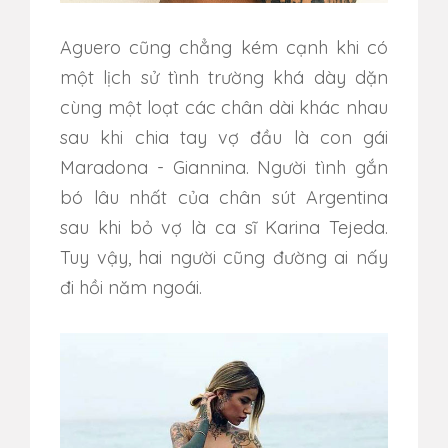
Aguero cũng chẳng kém cạnh khi có
một lịch sử tình trường khá dày dặn
cùng một loạt các chân dài khác nhau
sau khi chia tay vợ đầu là con gái
Maradona - Giannina. Người tình gắn
bó lâu nhất của chân sút Argentina
sau khi bỏ vợ là ca sĩ Karina Tejeda.
Tuy vậy, hai người cũng đường ai nấy
đi hồi năm ngoái.