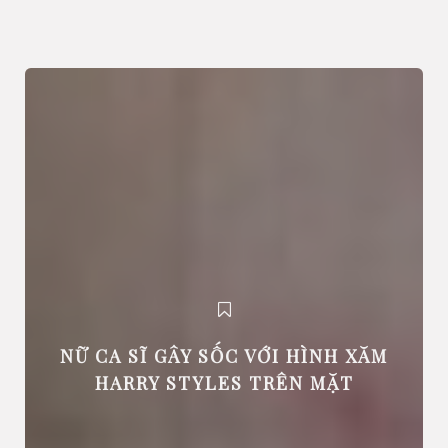
NỮ CA SĨ GÂY SỐC VỚI HÌNH XĂM
HARRY STYLES TRÊN MẶT