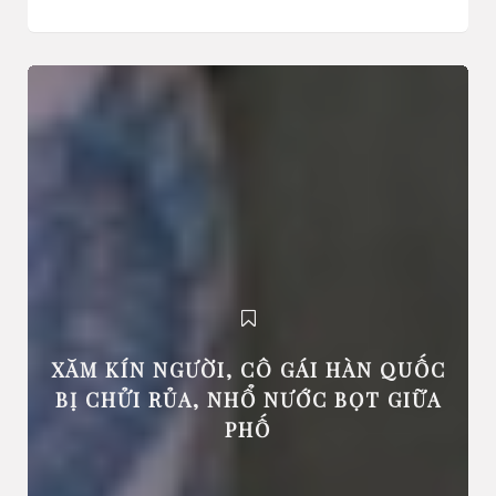
XĂM KÍN NGƯỜI, CÔ GÁI HÀN QUỐC
BỊ CHỬI RỦA, NHỔ NƯỚC BỌT GIỮA
PHỐ