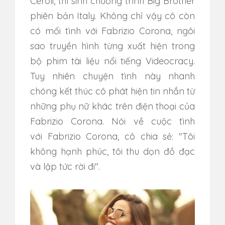
Ceroli, thí sinh chương trình Big Brother
phiên bản Italy. Không chỉ vậy cô còn
có mối tình với Fabrizio Corona, ngôi
sao truyền hình từng xuất hiện trong
bộ phim tài liệu nổi tiếng Videocracy.
Tuy nhiên chuyện tình này nhanh
chóng kết thúc cô phát hiện tin nhắn từ
những phụ nữ khác trên điện thoại của
Fabrizio Corona. Nói về cuộc tình
với Fabrizio Corona, cô chia sẻ: "Tôi
không hạnh phúc, tôi thu dọn đồ đạc
và lập tức rời đi".