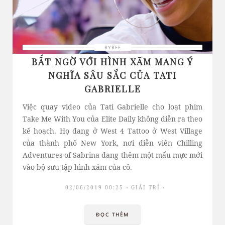
BYBEE
BẤT NGỜ VỚI HÌNH XĂM MANG Ý
NGHĨA SÂU SẮC CỦA TATI
GABRIELLE
Việc quay video của Tati Gabrielle cho loạt phim
Take Me With You của Elite Daily không diễn ra theo
kế hoạch. Họ đang ở West 4 Tattoo ở West Village
của thành phố New York, nơi diễn viên Chilling
Adventures of Sabrina đang thêm một mẩu mực mới
vào bộ sưu tập hình xăm của cô.
02/06/2019 00:25
GIẢI TRÍ
ĐỌC THÊM