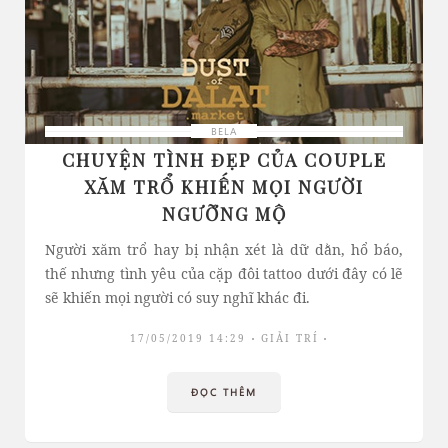
BELA
CHUYỆN TÌNH ĐẸP CỦA COUPLE
XĂM TRỔ KHIẾN MỌI NGƯỜI
NGƯỠNG MỘ
Người xăm trổ hay bị nhận xét là dữ dằn, hổ báo,
thế nhưng tình yêu của cặp đôi tattoo dưới đây có lẽ
sẽ khiến mọi người có suy nghĩ khác đi.
17/05/2019 14:29
GIẢI TRÍ
ĐỌC THÊM