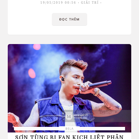
19/05/2019 00:56
GIẢI TRÍ
ĐỌC THÊM
BELA
SƠN TÙNG BỊ FAN KỊCH LIỆT PHẢN