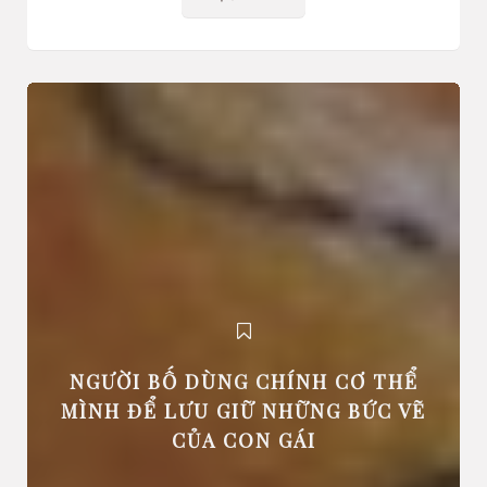
NGƯỜI BỐ DÙNG CHÍNH CƠ THỂ
MÌNH ĐỂ LƯU GIỮ NHỮNG BỨC VẼ
CỦA CON GÁI