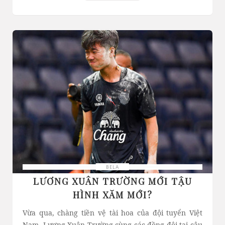
BELA
LƯƠNG XUÂN TRƯỜNG MỚI TẬU
HÌNH XĂM MỚI?
Vừa qua, chàng tiền vệ tài hoa của đội tuyển Việt
Nam- Lương Xuân Trường cùng các đồng đội tại câu