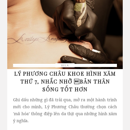
BELA
LÝ PHƯƠNG CHÂU KHOE HÌNH XĂM
THỨ 7, NHẮC NHỞ BẢN THÂN
SỐNG TỐT HƠN
Ghi dấu những gì đã trải qua, mở ra một hành trình
mới cho mình, Lý Phương Châu thường chọn cách
'mã hóa’ thông điệp lên da thịt qua những hình xăm
ý nghĩa.