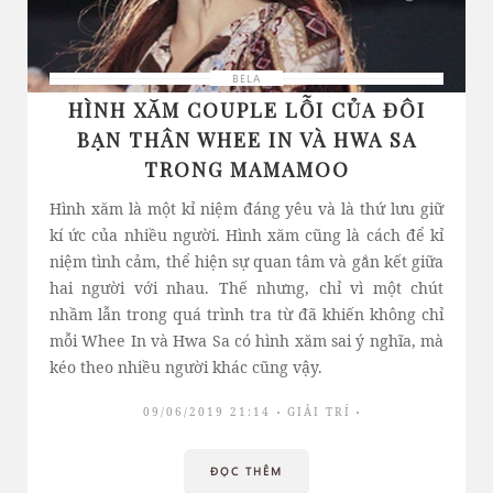
BELA
HÌNH XĂM COUPLE LỖI CỦA ĐÔI
BẠN THÂN WHEE IN VÀ HWA SA
TRONG MAMAMOO
Hình xăm là một kỉ niệm đáng yêu và là thứ lưu giữ
kí ức của nhiều người. Hình xăm cũng là cách để kỉ
niệm tình cảm, thể hiện sự quan tâm và gắn kết giữa
hai người với nhau. Thế nhưng, chỉ vì một chút
nhầm lẫn trong quá trình tra từ đã khiến không chỉ
mỗi Whee In và Hwa Sa có hình xăm sai ý nghĩa, mà
kéo theo nhiều người khác cũng vậy.
09/06/2019 21:14
GIẢI TRÍ
ĐỌC THÊM