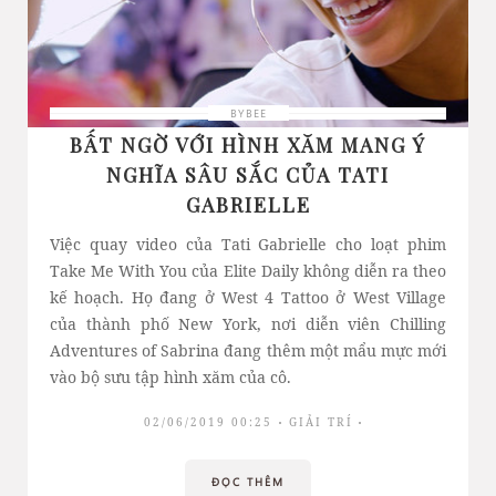
BYBEE
BẤT NGỜ VỚI HÌNH XĂM MANG Ý
NGHĨA SÂU SẮC CỦA TATI
GABRIELLE
Việc quay video của Tati Gabrielle cho loạt phim
Take Me With You của Elite Daily không diễn ra theo
kế hoạch. Họ đang ở West 4 Tattoo ở West Village
của thành phố New York, nơi diễn viên Chilling
Adventures of Sabrina đang thêm một mẩu mực mới
vào bộ sưu tập hình xăm của cô.
02/06/2019 00:25
GIẢI TRÍ
ĐỌC THÊM