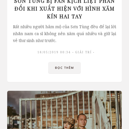
SƠN TÙNG BỊ FAN KỊCH LIỆT PHẢN
ĐỐI KHI XUẤT HIỆN VỚI HÌNH XĂM
KÍN HAI TAY
Rất nhiều người hâm mộ của Sơn Tùng đều để lại lời
nhắn nam ca sĩ không nên xăm quá nhiều và giữ lại
vẻ thư sinh như trước.
18/05/2019 00:34
GIẢI TRÍ
ĐỌC THÊM