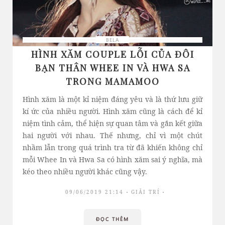
BELA
HÌNH XĂM COUPLE LỖI CỦA ĐÔI
BẠN THÂN WHEE IN VÀ HWA SA
TRONG MAMAMOO
Hình xăm là một kỉ niệm đáng yêu và là thứ lưu giữ
kí ức của nhiều người. Hình xăm cũng là cách để kỉ
niệm tình cảm, thể hiện sự quan tâm và gắn kết giữa
hai người với nhau. Thế nhưng, chỉ vì một chút
nhầm lẫn trong quá trình tra từ đã khiến không chỉ
mỗi Whee In và Hwa Sa có hình xăm sai ý nghĩa, mà
kéo theo nhiều người khác cũng vậy.
09/06/2019 21:14
GIẢI TRÍ
ĐỌC THÊM