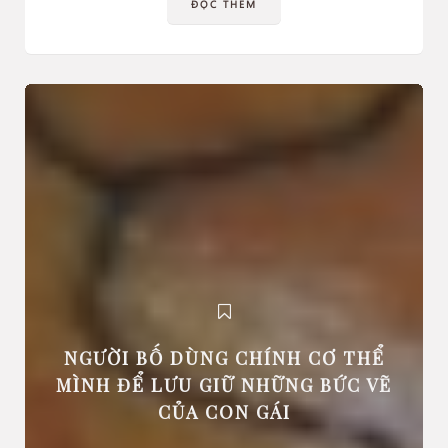
ĐỌC THÊM
NGƯỜI BỐ DÙNG CHÍNH CƠ THỂ
MÌNH ĐỂ LƯU GIỮ NHỮNG BỨC VẼ
CỦA CON GÁI