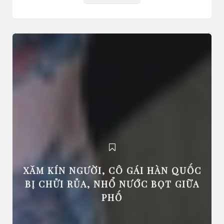
XĂM KÍN NGƯỜI, CÔ GÁI HÀN QUỐC
BỊ CHỬI RỦA, NHỔ NƯỚC BỌT GIỮA
PHỐ