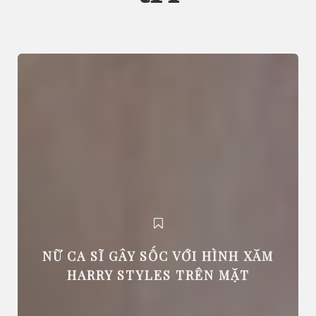
NỮ CA SĨ GÂY SỐC VỚI HÌNH XĂM
HARRY STYLES TRÊN MẶT