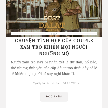
BELA
CHUYỆN TÌNH ĐẸP CỦA COUPLE
XĂM TRỔ KHIẾN MỌI NGƯỜI
NGƯỠNG MỘ
Người xăm trổ hay bị nhận xét là dữ dằn, hổ báo,
thế nhưng tình yêu của cặp đôi tattoo dưới đây có lẽ
sẽ khiến mọi người có suy nghĩ khác đi.
17/05/2019 14:29
GIẢI TRÍ
ĐỌC THÊM