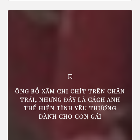
ÔNG BỐ XĂM CHI CHÍT TRÊN CHÂN
TRÁI, NHƯNG ĐÂY LÀ CÁCH ANH
THỂ HIỆN TÌNH YÊU THƯƠNG
DÀNH CHO CON GÁI