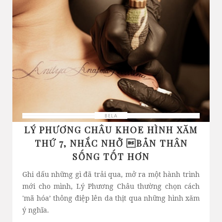
BELA
LÝ PHƯƠNG CHÂU KHOE HÌNH XĂM
THỨ 7, NHẮC NHỞ BẢN THÂN
SỐNG TỐT HƠN
Ghi dấu những gì đã trải qua, mở ra một hành trình
mới cho mình, Lý Phương Châu thường chọn cách
'mã hóa’ thông điệp lên da thịt qua những hình xăm
ý nghĩa.