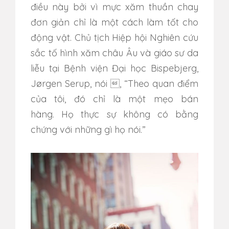
điều này bởi vì m
ực xăm thuần chay
đơn giản chỉ là một cách làm tốt cho
động vật.
Chủ tịch Hiệp hội Nghiên cứu
sắc tố hình xăm châu Âu và giáo sư da
liễu tại Bệnh viện Đại học Bispebjerg,
Jørgen Serup, nói , “Theo quan điểm
của tôi, đó chỉ là một mẹo bán
hàng.
Họ thực sự không có bằng
chứng với những gì họ nói.
”