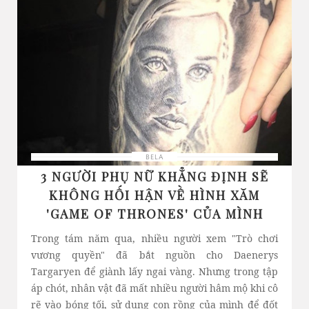
BELA
3 NGƯỜI PHỤ NỮ KHẲNG ĐỊNH SẼ
KHÔNG HỐI HẬN VỀ HÌNH XĂM
'GAME OF THRONES' CỦA MÌNH
Trong tám năm qua, nhiều người xem "Trò chơi
vương quyền" đã bắt nguồn cho Daenerys
Targaryen để giành lấy ngai vàng. Nhưng trong tập
áp chót, nhân vật đã mất nhiều người hâm mộ khi cô
rẽ vào bóng tối, sử dụng con rồng của mình để đốt