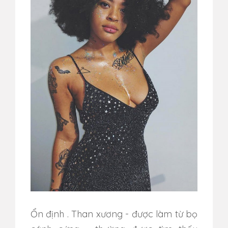
Ổn định
. Than x
ương - được làm từ bọ