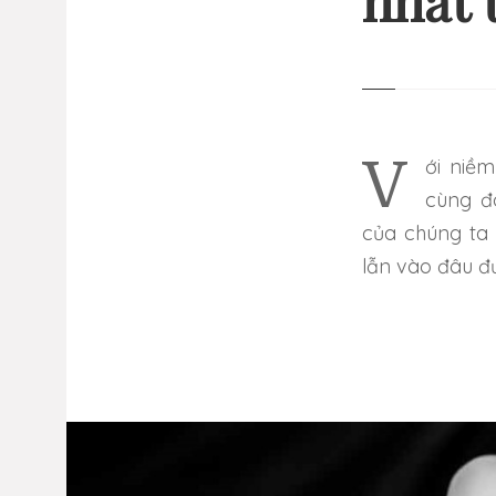
nhất 
Với niềm đam mê cháy bỏng, khả năng sáng tạo đến vô hạn
cùng đ
của chúng ta
lẫn vào đâu đ