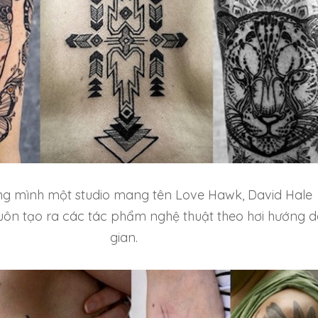
ng mình một studio mang tên Love Hawk, David Hale
luôn tạo ra các tác phẩm nghệ thuật theo hơi hướng 
gian.