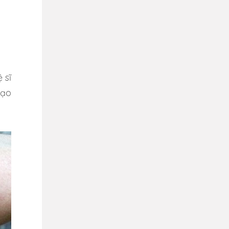
 sĩ
tạo