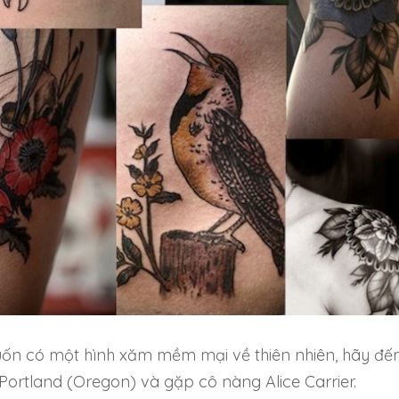
n có một hình xăm mềm mại về thiên nhiên, hãy đế
Portland (Oregon) và gặp cô nàng Alice Carrier.