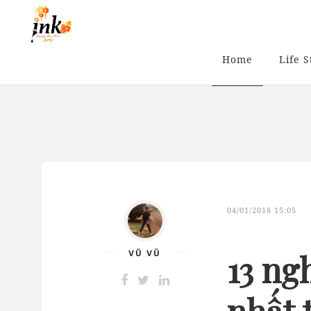
Home
Life S
04/01/2018 15:05
VŨ VŨ
13 ng