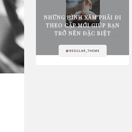
NHỮNG HÌNH XĂM PHẢI ĐI
THEO CẶP MỚI GIÚP BẠN
TRỞ NÊN ĐẶC BIỆT
@REGULAR_THEME