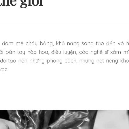
thế giới
ôi bàn tay hào hoa, điêu luyện, các nghệ sĩ xăm m
 đã tạo nên những phong cách, những nét riêng kh
ược.