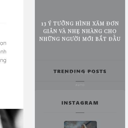
13 Ý TƯỞNG HÌNH XĂM ĐƠN
GIẢN VÀ NHẸ NHÀNG CHO
NHỮNG NGƯỜI MỚI BẮT ĐẦU
ình
ông
TRENDING POSTS
23/11/2018 09:43
AUTO
INSTAGRAM