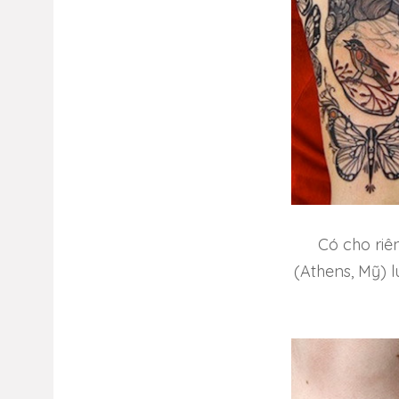
Có cho riê
(Athens, Mỹ) 