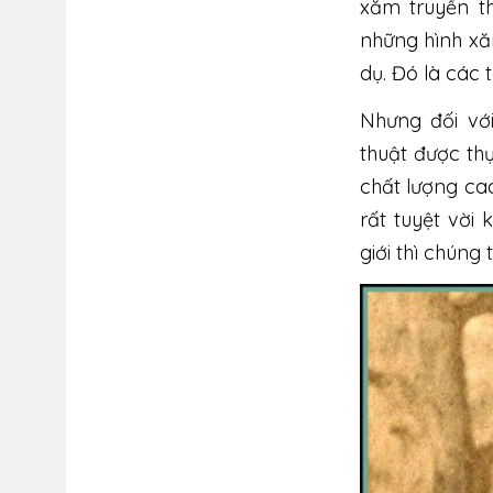
xăm truyền t
những hình xă
dụ. Đó là các 
Nhưng đối vớ
thuật được th
chất lượng cao
rất tuyệt vời
giới thì chúng