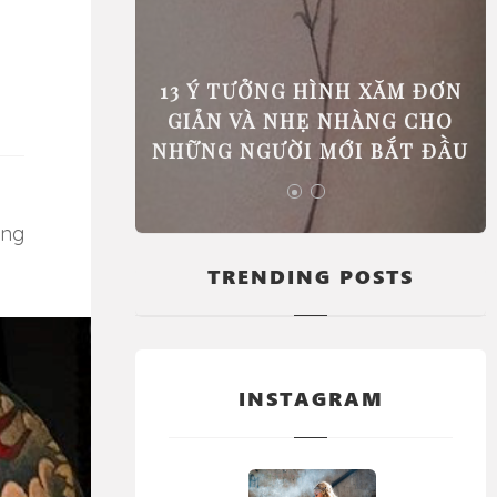
 PHẢI ĐI
13 Ý TƯỞNG HÌNH XĂM ĐƠN
GIÚP BẠN
GIẢN VÀ NHẸ NHÀNG CHO
C BIỆT
NHỮNG NGƯỜI MỚI BẮT ĐẦU
TRENDING POSTS
INSTAGRAM