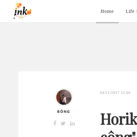
Home
Life 
04/11/2017 12:06
BÔNG
Horik