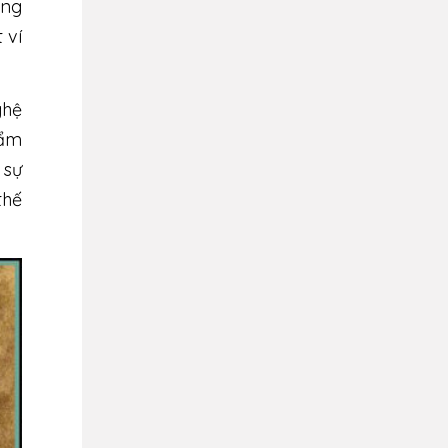
ằng
 ví
ghệ
hẩm
 sự
thế