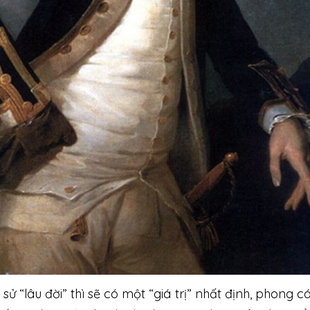
 sử “lâu đời” thì sẽ có một “giá trị” nhất định, phong c