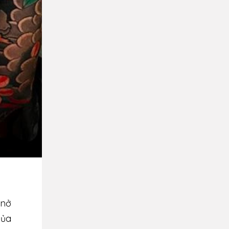
 nở
của