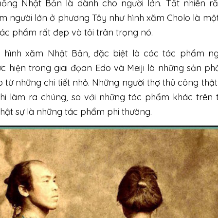
hống Nhật Bản là dành cho người lớn. Tất nhiên r
m người lớn ở phương Tây như hình xăm Cholo là một
tác phẩm rất đẹp và tôi trân trọng nó.
i hình xăm Nhật Bản, đặc biệt là các tác phẩm n
ực hiện trong giai đọan Edo và Meiji là những sản p
 từ những chi tiết nhỏ. Những người thợ thủ công thật
 khi làm ra chúng, so với những tác phẩm khác trên 
 thật sự là những tác phẩm phi thường.