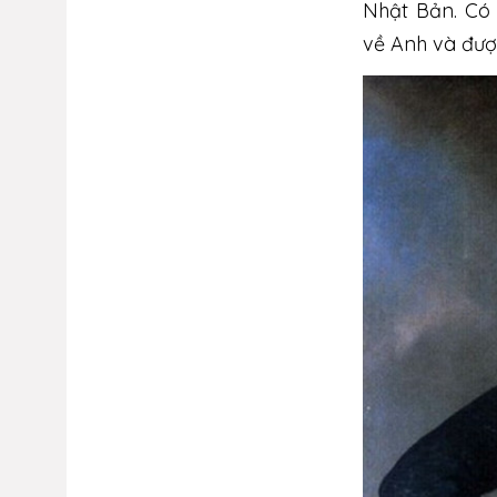
Nhật Bản. Có
về Anh và đượ