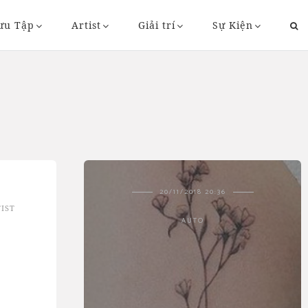
ưu Tập
Artist
Giải trí
Sự Kiện
43
20/11/2018 20:36
IST
AUTO