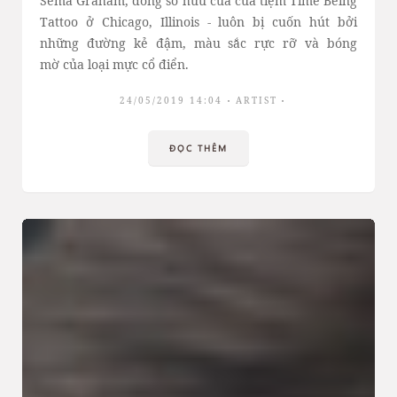
Sema Graham, đồng sở hữu của cửa tiệm Time Being
Tattoo ở Chicago, Illinois - luôn bị cuốn hút bởi
những đường kẻ đậm, màu sắc rực rỡ và bóng
mờ của loại mực cổ điển.
24/05/2019 14:04
ARTIST
ĐỌC THÊM