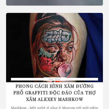
MAI NHƯ
PHONG CÁCH HÌNH XĂM ĐƯỜNG
PHỐ GRAFFITI ĐỘC ĐÁO CỦA THỢ
XĂM ALEXEY MASHKOW
Mashkow - Một nghệ sĩ sống ở Moscow với một niềm