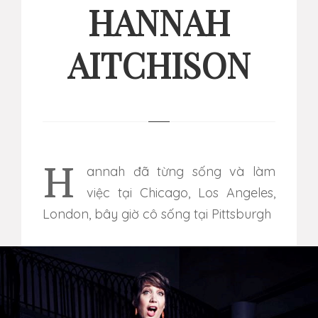
HANNAH
AITCHISON
Hannah đã từng sống và làm
việc tại Chicago, Los Angeles,
London, bây giờ cô sống tại Pittsburgh